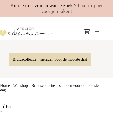
Kun je niet vinden wat je zoekt?
Laat mij het
voor je maken
!
Ga
naar
Winkelwagen
de
inhoud
Bruidscollectie – sieraden voor de mooiste dag
Home
-
Webshop
-
Bruidscollectie – sieraden voor de mooiste
dag
Filter