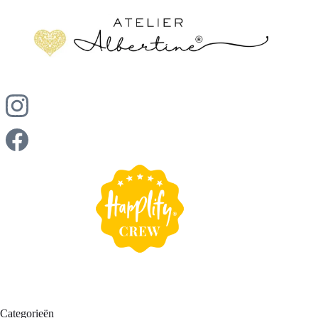
oplage gemaakt, wat de exclusiviteit waarborgt.
Materialen zoals parels, edelstenen en kwaliteitsmetalen
edelstenen zoals maansteen, die een zachte glans geeft, en
bieden zowel elegantie als draagbaarheid, en kunnen
zirkonia, die een schittering vergelijkbaar met diamant
tevens een persoonlijke betekenis hebben.
biedt. Zoetwaterparels zijn ook zeer populair en geliefd om
hun klassieke elegantie en subtiele luxe uitstraling. Deze
materialen zorgen ervoor dat je sieraden niet alleen
schitteren op de trouwdag, maar ook een blijvende
herinnering vormen.
Categorieën