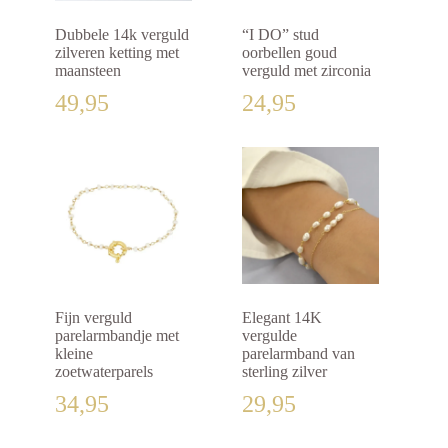
Dubbele 14k verguld
“I DO” stud
zilveren ketting met
oorbellen goud
maansteen
verguld met zirconia
49,95
24,95
Fijn verguld
Elegant 14K
parelarmbandje met
vergulde
kleine
parelarmband van
zoetwaterparels
sterling zilver
34,95
29,95