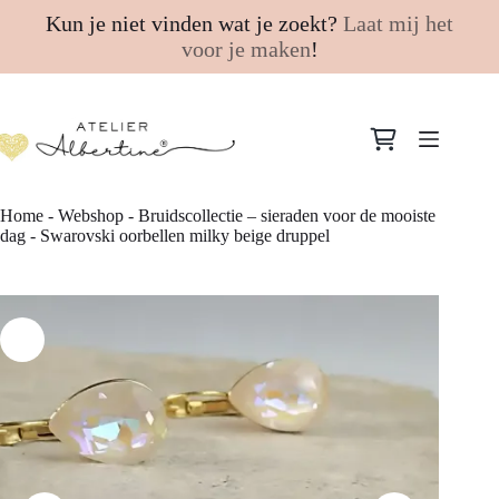
Kun je niet vinden wat je zoekt?
Laat mij het
voor je maken
!
Ga
naar
Winkelwagen
de
inhoud
Home
-
Webshop
-
Bruidscollectie – sieraden voor de mooiste
dag
-
Swarovski oorbellen milky beige druppel