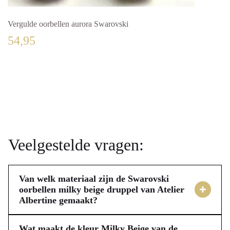
Vergulde oorbellen aurora Swarovski
54,95
Veelgestelde vragen:
Van welk materiaal zijn de Swarovski
oorbellen milky beige druppel van Atelier
Albertine gemaakt?
De Swarovski oorbellen milky beige druppel van Atelier
Albertine zijn vervaardigd van verguld stainless steel. Wij
Wat maakt de kleur Milky Beige van de