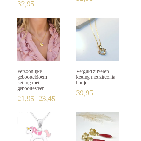
32,95
Persoonlijke
Verguld zilveren
geboortebloem
ketting met zirconia
ketting met
hartje
geboortesteen
39,95
Prijsklasse:
21,95
23,45
-
€21,95
tot
€23,45