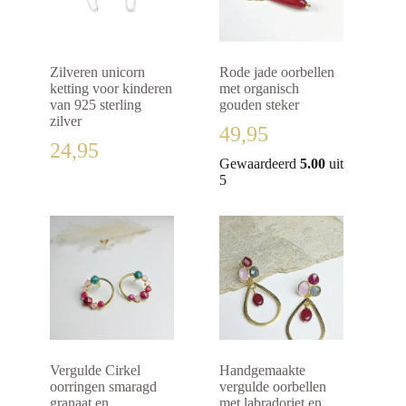
Zilveren unicorn
Rode jade oorbellen
ketting voor kinderen
met organisch
van 925 sterling
gouden steker
zilver
49,95
24,95
Gewaardeerd
5.00
uit
5
Vergulde Cirkel
Handgemaakte
oorringen smaragd
vergulde oorbellen
granaat en
met labradoriet en