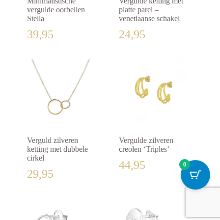
Minimalistische
Vergulde ketting met
vergulde oorbellen
platte parel –
Stella
venetiaanse schakel
39,95
24,95
Verguld zilveren
Vergulde zilveren
ketting met dubbele
creolen ‘Triples’
cirkel
44,95
0
29,95