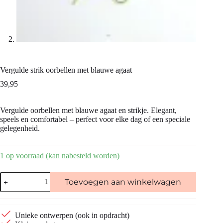
Vergulde strik oorbellen met blauwe agaat
39,95
Vergulde oorbellen met blauwe agaat en strikje. Elegant,
speels en comfortabel – perfect voor elke dag of een speciale
gelegenheid.
1 op voorraad (kan nabesteld worden)
Vergulde
Toevoegen aan winkelwagen
strik
oorbellen
met
blauwe
Unieke ontwerpen (ook in opdracht)
agaat