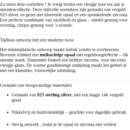
Zo mooi deze oorbellen ! Je voegt beslist een vleugje luxe toe aan je
sieradencollectie. Deze stijlvolle oorstekers zijn gemaakt van verguld
925 zilver, en gezet met iriserende opaal en een sprankelende zirconia.
Een perfecte combinatie van zachtheid en glans – subtiel genoeg voor
overdag, chique genoeg voor ’s avonds.
Tijdloos ontwerp met een moderne twist
Het minimalistische ontwerp maakt indruk zonder te overheersen.
Bovenin schittert een
melkachtige opaal
met regenboogreflectie – elk
steentje uniek. Daaronder fonkelt een heldere zirconia, voor dat extra
vleugje glans. De warme goudkleurige omlijsting maakt het geheel af
met een klassieke, vrouwelijke uitstraling.
Gemaakt van hoogwaardige materialen
Gemaakt van
925 sterling zilver
, met een laagje 14k verguld
goud
Nikkelvrij en huidvriendelijk – geschikt voor dagelijks gebruik
Stevig zetwerk , zodat je de opaal en zirconia niet verliest