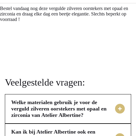
Bestel vandaag nog deze vergulde zilveren oorstekers met opaal en
zirconia en draag elke dag een beetje elegantie. Slechts beperkt op
voorraad !
Veelgestelde vragen:
Welke materialen gebruik je voor de
verguld zilveren oorstekers met opaal en
zirconia van Atelier Albertine?
Jouw oorstekers van Atelier Albertine zijn vervaardigd uit
hoogwaardig 925 sterling zilver, met een duurzame 14k
Kan ik bij Atelier Albertine ook een