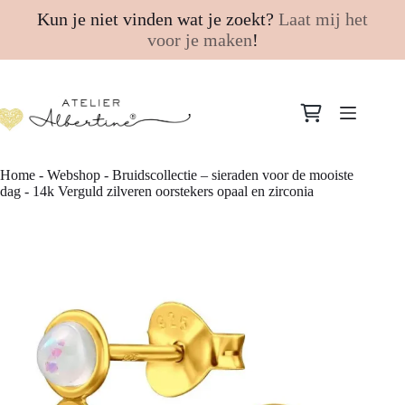
Kun je niet vinden wat je zoekt?
Laat mij het
voor je maken
!
Ga
naar
Winkelwagen
de
inhoud
Home
-
Webshop
-
Bruidscollectie – sieraden voor de mooiste
dag
-
14k Verguld zilveren oorstekers opaal en zirconia