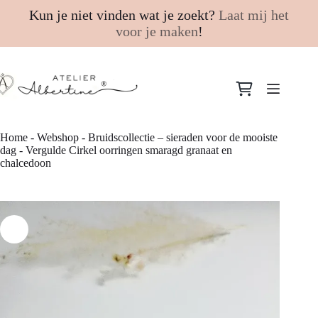
Kun je niet vinden wat je zoekt?
Laat mij het
voor je maken
!
Ga
naar
Winkelwagen
de
inhoud
Home
-
Webshop
-
Bruidscollectie – sieraden voor de mooiste
dag
-
Vergulde Cirkel oorringen smaragd granaat en
chalcedoon