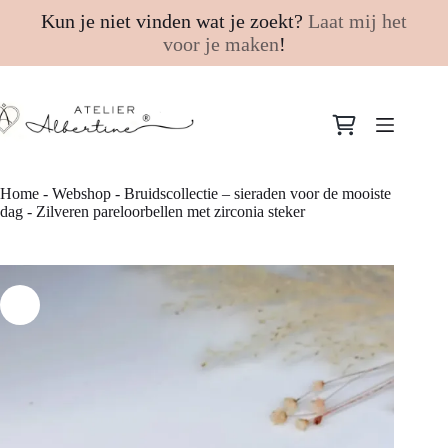
Kun je niet vinden wat je zoekt?
Laat mij het
voor je maken
!
Ga
naar
Winkelwagen
de
inhoud
Home
-
Webshop
-
Bruidscollectie – sieraden voor de mooiste
dag
-
Zilveren pareloorbellen met zirconia steker