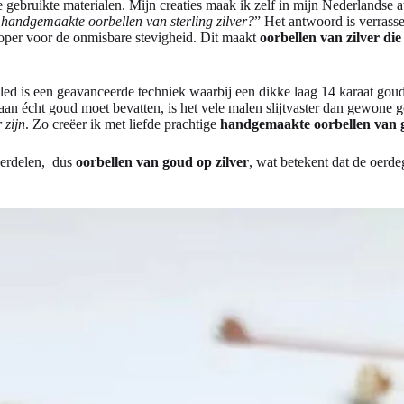
e gebruikte materialen. Mijn creaties maak ik zelf in mijn Nederlandse 
 handgemaakte oorbellen van sterling zilver?
” Het antwoord is verrasse
 koper voor de onmisbare stevigheid. Dit maakt
oorbellen van zilver d
lled is een geavanceerde techniek waarbij een dikke laag 14 karaat go
n écht goud moet bevatten, is het vele malen slijtvaster dan gewone gol
 zijn
. Zo creëer ik met liefde prachtige
handgemaakte oorbellen van 
derdelen, dus
oorbellen van goud op zilver
, wat betekent dat de oerde