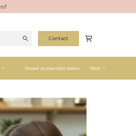
en
!
Contact
Winkelwagen
Sieraad op maat laten maken
Meer