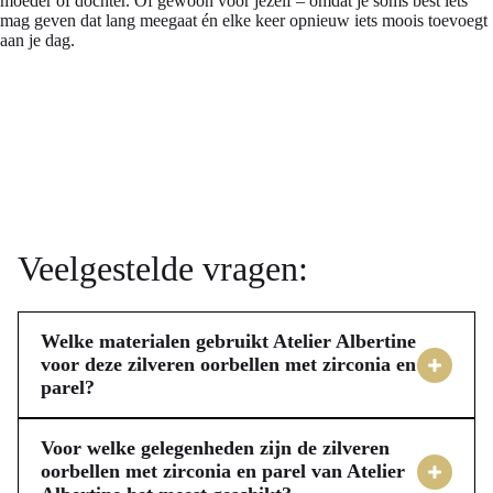
moeder of dochter. Of gewoon voor jezelf – omdat je soms best iets
mag geven dat lang meegaat én elke keer opnieuw iets moois toevoegt
aan je dag.
Veelgestelde vragen:
Welke materialen gebruikt Atelier Albertine
voor deze zilveren oorbellen met zirconia en
parel?
Deze elegante oorbellen van Atelier Albertine zijn voor jou 
vervaardigd uit echt sterling zilver. Dit materiaal zorgt voor 
Voor welke gelegenheden zijn de zilveren
duurzaamheid en een blijvende glans, zodat jij er lang 
oorbellen met zirconia en parel van Atelier