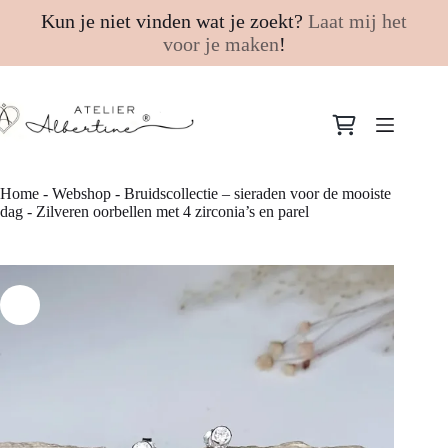
Kun je niet vinden wat je zoekt?
Laat mij het
voor je maken
!
Ga
naar
Winkelwagen
de
inhoud
Home
-
Webshop
-
Bruidscollectie – sieraden voor de mooiste
dag
-
Zilveren oorbellen met 4 zirconia’s en parel