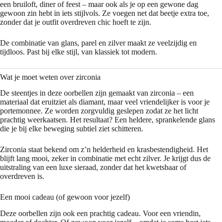
een bruiloft, diner of feest – maar ook als je op een gewone dag
gewoon zin hebt in iets stijlvols. Ze voegen net dat beetje extra toe,
zonder dat je outfit overdreven chic hoeft te zijn.
De combinatie van glans, parel en zilver maakt ze veelzijdig en
tijdloos. Past bij elke stijl, van klassiek tot modern.
Wat je moet weten over zirconia
De steentjes in deze oorbellen zijn gemaakt van zirconia – een
materiaal dat eruitziet als diamant, maar veel vriendelijker is voor je
portemonnee. Ze worden zorgvuldig geslepen zodat ze het licht
prachtig weerkaatsen. Het resultaat? Een heldere, sprankelende glans
die je bij elke beweging subtiel ziet schitteren.
Zirconia staat bekend om z’n helderheid en krasbestendigheid. Het
blijft lang mooi, zeker in combinatie met echt zilver. Je krijgt dus de
uitstraling van een luxe sieraad, zonder dat het kwetsbaar of
overdreven is.
Een mooi cadeau (of gewoon voor jezelf)
Deze oorbellen zijn ook een prachtig cadeau. Voor een vriendin,