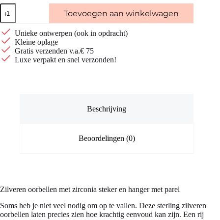
Zilveren
Toevoegen aan winkelwagen
oorbellen
met
4
Unieke ontwerpen (ook in opdracht)
zirconia's
Kleine oplage
en
Gratis verzenden v.a.€ 75
parel
Luxe verpakt en snel verzonden!
aantal
Beschrijving
Beoordelingen (0)
Zilveren oorbellen met zirconia steker en hanger met parel
Soms heb je niet veel nodig om op te vallen. Deze sterling zilveren
oorbellen laten precies zien hoe krachtig eenvoud kan zijn. Een rij