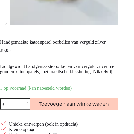
Handgemaakte katoenparel oorbellen van verguld zilver
39,95
Lichtgewicht handgemaakte oorbellen van verguld zilver met
gouden katoenparels, met praktische kliksluiting. Nikkelvrij.
1 op voorraad (kan nabesteld worden)
Handgemaakte
Toevoegen aan winkelwagen
katoenparel
oorbellen
van
verguld
Unieke ontwerpen (ook in opdracht)
zilver
Kleine oplage
aantal