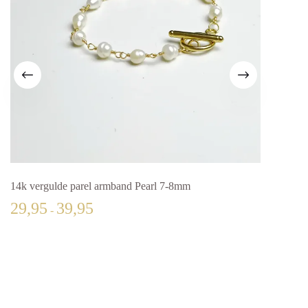
14k vergulde parel armband Pearl 7-8mm
Goude
Prijsklasse:
29,95
39,95
22,
-
€29,95
tot
Gewa
€39,95