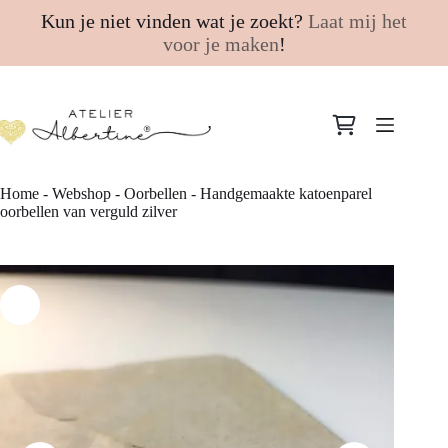
Kun je niet vinden wat je zoekt?
Laat mij het
voor je maken
!
Ga
naar
Winkelwagen
de
inhoud
Home
-
Webshop
-
Oorbellen
-
Handgemaakte katoenparel
oorbellen van verguld zilver