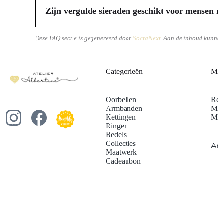
of zelfs op maat gemaakt, wat garandeert dat je iets draa
Zijn vergulde sieraden geschikt voor mensen 
verguld messing, edelstenen en parels. Een goede leveranc
Veel vergulde sieraden zijn inderdaad geschikt voor mens
iets unieks dat bij jou past.
daarom belangrijk voor jou om te controleren of de sie
Deze FAQ sectie is gegenereerd door
SocraNext
. Aan de inhoud kunn
vermindert de kans op reacties. Raadpleeg altijd de pro
je een weloverwogen keuze kunt maken.
Categorieën
Mi
Oorbellen
Re
Armbanden
Mi
Kettingen
Mi
Ringen
Bedels
Collecties
A
Maatwerk
Cadeaubon