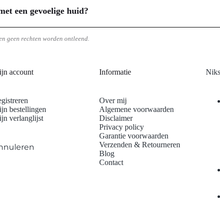
gt wat speciaal en onderscheidend is. Let op het gebruik van hoogwaardig
met een gevoelige huid?
ier biedt vaak ook opties voor personalisatie, zodat het sieraad perfect 
en met een gevoelige huid, mits ze hypoallergeen en nikkelvrij zijn. Nik
raden aan deze eisen voldoen. Een goudlaag van minimaal 14 karaat ove
en geen rechten worden ontleend.
ductinformatie van de sieradenleverancier voor specifieke details over 
jn account
Informatie
Niks
gistreren
Over mij
jn bestellingen
Algemene voorwaarden
jn verlanglijst
Disclaimer
Privacy policy
Garantie voorwaarden
Verzenden & Retourneren
nnuleren
Blog
Contact