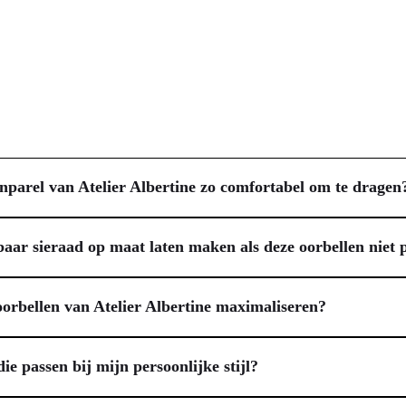
parel van Atelier Albertine zo comfortabel om te dragen
toenparels, die, zoals de naam al aangeeft, gemaakt zijn van katoen. Dit
gewicht toevoegen. Ze zijn handgemaakt met vergulde oorhaakjes en ee
baar sieraad op maat laten maken als deze oorbellen niet p
it combineert comfort met de feestelijke uitstraling van een statement 
jke pijler. Mocht je de vergulde oorbellen met katoenparel prachtig vi
 we je graag. Je kunt contact opnemen om je ideeën te bespreken; same
orbellen van Atelier Albertine maximaliseren?
en voorkeuren. Maatwerk hoeft bovendien niet duur te zijn; wij zoeken alt
nparel te genieten, adviseren we je zorgvuldig onderhoud. Vermijd cont
chen, zwemmen of sporten. Berg ze na het dragen op in een afgesloten do
e passen bij mijn persoonlijke stijl?
ook ideaal is voor veilige opslag en presentatie als cadeau. Zo blijft j
ocussen op persoonlijke ontwerpen en ambachtelijke kwaliteit. Dergelij