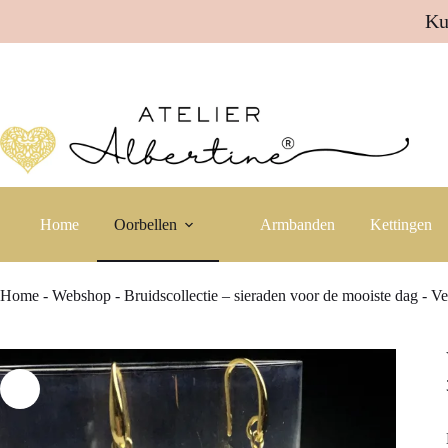
Ku
Ga
naar
de
inhoud
Home
Oorbellen
Armbanden
Kettingen
Home
-
Webshop
-
Bruidscollectie – sieraden voor de mooiste dag
-
Ve