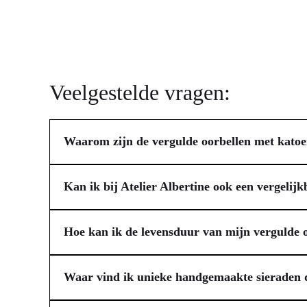
Veelgestelde vragen:
Waarom zijn de vergulde oorbellen met katoen
De oorbellen van Atelier Albertine zijn ontworpen met ka
waardoor de oorbellen prettig aanvoelen en nauwelijks 
Kan ik bij Atelier Albertine ook een vergelijk
duurzaamheid en een hypoallergeen, nikkelvrij product. D
Absoluut. Bij Atelier Albertine is maatwerk een belangri
kleur, afwerking of een ander type sieraad, dan helpen
Hoe kan ik de levensduur van mijn vergulde o
sieraad dat perfect aansluit bij jouw persoonlijke stijl 
Om zo lang mogelijk van je vergulde oorbellen met katoe
haarlak. Draag je oorbellen daarom niet tijdens het dou
Waar vind ik unieke handgemaakte sieraden di
worden standaard luxe verpakt in een sieradendoosje, wat 
Unieke handgemaakte sieraden vind je bij ateliers die f