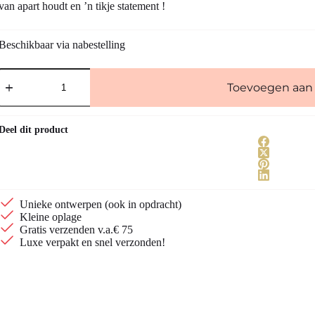
van apart houdt en ’n tikje statement !
Beschikbaar via nabestelling
Vergulde
oorbellen
Toevoegen aan
met
katoenparel
aantal
Deel dit product
Unieke ontwerpen (ook in opdracht)
Kleine oplage
Gratis verzenden v.a.€ 75
Luxe verpakt en snel verzonden!