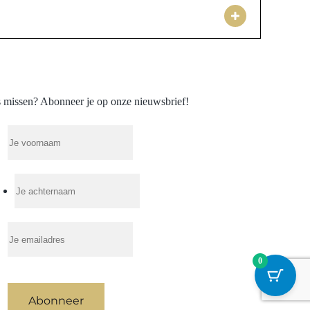
e materialen zoals 925 sterling zilver, goldfilled,
aansluit bij jouw wensen en uitstraling. Zo vind je altijd
kel is vaak de veroorzaker van huidirritaties. Het is
r messing of zilver biedt vaak een goede bescherming en
de materialen en hun hypoallergene eigenschappen, zodat
 missen? Abonneer je op onze nieuwsbrief!
0