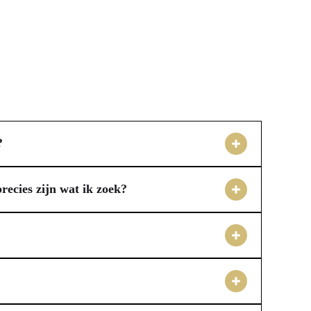
?
 unieke materiaal maakt de parels uitzonderlijk licht,
n goudlaag van minimaal 14 karaat, wat zorgt voor
recies zijn wat ik zoek?
sieraad, speciaal voor jou gemaakt in een kleine oplage.
nden, maar heb je specifieke wensen voor bijvoorbeeld
n kiezen we de materialen en ontwerpen we een uniek
ijd naar een passende oplossing, speciaal voor jou.
act met water, transpiratievocht, parfum, bodylotion en
osje of zakje, op een niet-vochtige plek. De sieraden
ouw sieraad op zijn mooist.
ke sieraden worden vaak in kleine oplages geproduceerd