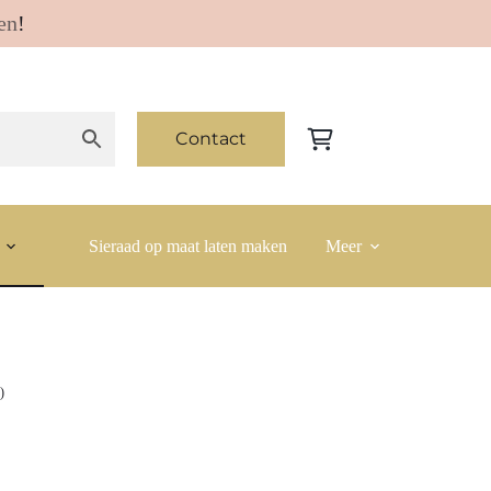
en
!
Contact
Winkelwagen
Sieraad op maat laten maken
Meer
)