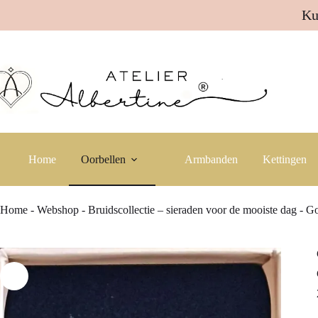
Ku
Ga
naar
de
inhoud
Home
Oorbellen
Armbanden
Kettingen
Home
-
Webshop
-
Bruidscollectie – sieraden voor de mooiste dag
-
Go