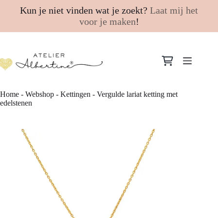
Kun je niet vinden wat je zoekt?
Laat mij het
voor je maken
!
Ga
naar
Winkelwagen
de
inhoud
Home
-
Webshop
-
Kettingen
-
Vergulde lariat ketting met
edelstenen