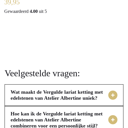
39,95
79,
Gewaardeerd
4.00
uit 5
Veelgestelde vragen:
Wat maakt de Vergulde lariat ketting met
edelstenen van Atelier Albertine uniek?
De Vergulde lariat ketting van Atelier Albertine
onderscheidt zich door zorgvuldig gekozen edelstenen en
Hoe kan ik de Vergulde lariat ketting met
een ambachtelijk ontwerp, speciaal voor jou. Deze
edelstenen van Atelier Albertine
combineren voor een persoonlijke stijl?
handgemaakte ketting bevat maansteen, agaat, chalcedoon