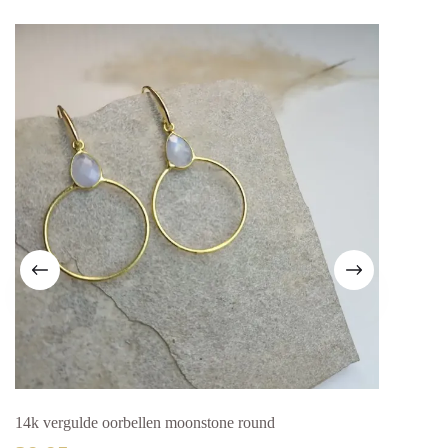
14k vergulde oorbellen moonstone round
Goude