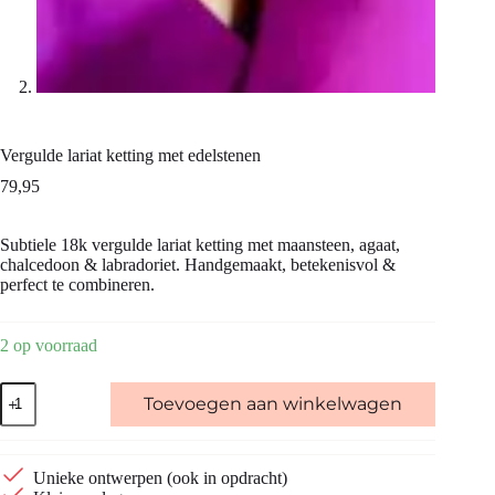
Vergulde lariat ketting met edelstenen
79,95
Subtiele 18k vergulde lariat ketting met maansteen, agaat,
chalcedoon & labradoriet. Handgemaakt, betekenisvol &
perfect te combineren.
2 op voorraad
Vergulde
Toevoegen aan winkelwagen
lariat
ketting
met
edelstenen
Unieke ontwerpen (ook in opdracht)
aantal