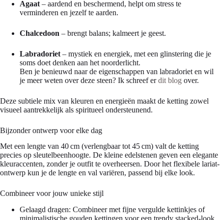
Agaat
– aardend en beschermend, helpt om stress te
verminderen en jezelf te aarden.
Chalcedoon
– brengt balans; kalmeert je geest.
Labradoriet
– mystiek en energiek, met een glinstering die je
soms doet denken aan het noorderlicht.
Ben je benieuwd naar de eigenschappen van labradoriet en wil
je meer weten over deze steen? Ik schreef er
dit blog
over.
Deze subtiele mix van kleuren en energieën maakt de ketting zowel
visueel aantrekkelijk als spiritueel ondersteunend.
Bijzonder ontwerp voor elke dag
Met een lengte van 40 cm (verlengbaar tot 45 cm) valt de ketting
precies op sleutelbeenhoogte. De kleine edelstenen geven een elegante
kleuraccenten, zonder je outfit te overheersen. Door het flexibele lariat-
ontwerp kun je de lengte en val variëren, passend bij elke look.
Combineer voor jouw unieke stijl
Gelaagd dragen: Combineer met fijne vergulde kettinkjes of
minimalistische gouden kettingen voor een trendy stacked-look.