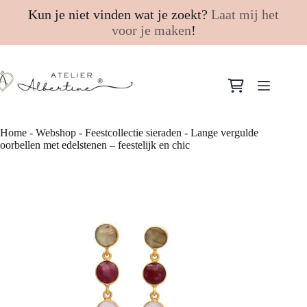
Kun je niet vinden wat je zoekt?
Laat mij het
voor je maken
!
Ga
naar
Winkelwagen
de
inhoud
Home
-
Webshop
-
Feestcollectie sieraden
-
Lange vergulde
oorbellen met edelstenen – feestelijk en chic