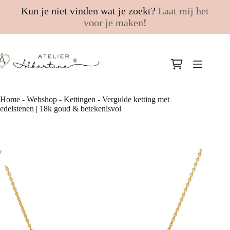
Kun je niet vinden wat je zoekt?
Laat mij het
voor je maken
!
Ga
naar
Winkelwagen
de
inhoud
Home
-
Webshop
-
Kettingen
-
Vergulde ketting met
edelstenen | 18k goud & betekenisvol