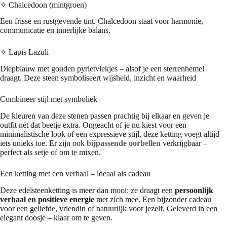
✧ Chalcedoon (mintgroen)
Een frisse en rustgevende tint. Chalcedoon staat voor harmonie,
communicatie en innerlijke balans.
✧ Lapis Lazuli
Diepblauw met gouden pyrietvlekjes – alsof je een sterrenhemel
draagt. Deze steen symboliseert wijsheid, inzicht en waarheid
Combineer stijl met symboliek
De kleuren van deze stenen passen prachtig bij elkaar en geven je
outfit nét dat beetje extra. Ongeacht of je nu kiest voor een
minimalistische look of een expressieve stijl, deze ketting voegt altijd
iets unieks toe. Er zijn ook
bijpassende oorbellen
verkrijgbaar –
perfect als setje of om te mixen.
Een ketting met een verhaal – ideaal als cadeau
Deze edelsteenketting is meer dan mooi: ze draagt een
persoonlijk
verhaal en positieve energie
met zich mee. Een bijzonder cadeau
voor een geliefde, vriendin of natuurlijk voor jezelf. Geleverd in een
elegant doosje – klaar om te geven.