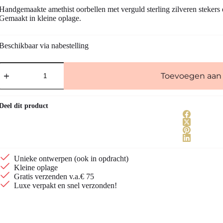
Handgemaakte amethist oorbellen met verguld sterling zilveren stekers 
Gemaakt in kleine oplage.
Beschikbaar via nabestelling
Amethist
oorbellen
Toevoegen aan
in
verguld
zilver
Deel dit product
aantal
Unieke ontwerpen (ook in opdracht)
Kleine oplage
Gratis verzenden v.a.€ 75
Luxe verpakt en snel verzonden!