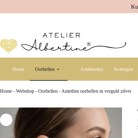
Ku
Ga
naar
de
inhoud
Home
Oorbellen
Armbanden
Kettingen
Home
-
Webshop
-
Oorbellen
-
Amethist oorbellen in verguld zilver