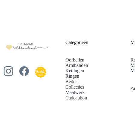
Categorieën
Mi
Oorbellen
Re
Armbanden
Mi
Kettingen
Mi
Ringen
Bedels
Collecties
A
Maatwerk
Cadeaubon