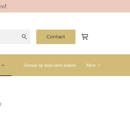
en
!
Contact
Winkelwagen
Sieraad op maat laten maken
Meer
)