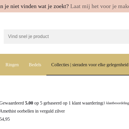
n je niet vinden wat je zoekt?
Laat mij het voor je mak
Ringen
Bedels
Collecties | sieraden voor elke gelegenheid
Gewaardeerd
5.00
op 5 gebaseerd op
1
klant waardering
(
1
klantbeoordeling
Amethist oorbellen in verguld zilver
54,95