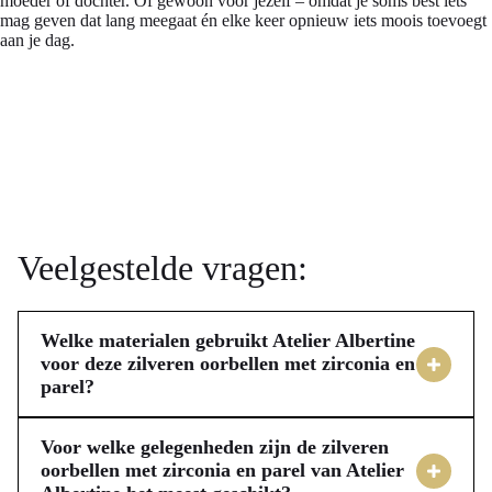
moeder of dochter. Of gewoon voor jezelf – omdat je soms best iets
mag geven dat lang meegaat én elke keer opnieuw iets moois toevoegt
aan je dag.
Veelgestelde vragen:
Welke materialen gebruikt Atelier Albertine
voor deze zilveren oorbellen met zirconia en
parel?
Deze elegante oorbellen van Atelier Albertine zijn voor jou 
vervaardigd uit echt sterling zilver. Dit materiaal zorgt voor 
Voor welke gelegenheden zijn de zilveren
duurzaamheid en een blijvende glans, zodat jij er lang 
oorbellen met zirconia en parel van Atelier