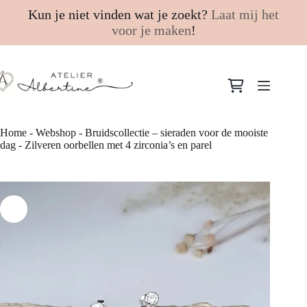
Kun je niet vinden wat je zoekt?
Laat mij het
voor je maken
!
Ga
naar
Winkelwagen
de
inhoud
Home
-
Webshop
-
Bruidscollectie – sieraden voor de mooiste
dag
-
Zilveren oorbellen met 4 zirconia’s en parel