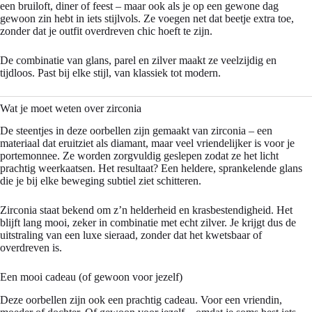
een bruiloft, diner of feest – maar ook als je op een gewone dag
gewoon zin hebt in iets stijlvols. Ze voegen net dat beetje extra toe,
zonder dat je outfit overdreven chic hoeft te zijn.
De combinatie van glans, parel en zilver maakt ze veelzijdig en
tijdloos. Past bij elke stijl, van klassiek tot modern.
Wat je moet weten over zirconia
De steentjes in deze oorbellen zijn gemaakt van zirconia – een
materiaal dat eruitziet als diamant, maar veel vriendelijker is voor je
portemonnee. Ze worden zorgvuldig geslepen zodat ze het licht
prachtig weerkaatsen. Het resultaat? Een heldere, sprankelende glans
die je bij elke beweging subtiel ziet schitteren.
Zirconia staat bekend om z’n helderheid en krasbestendigheid. Het
blijft lang mooi, zeker in combinatie met echt zilver. Je krijgt dus de
uitstraling van een luxe sieraad, zonder dat het kwetsbaar of
overdreven is.
Een mooi cadeau (of gewoon voor jezelf)
Deze oorbellen zijn ook een prachtig cadeau. Voor een vriendin,