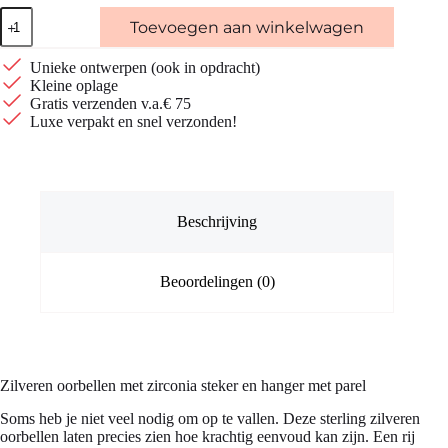
Zilveren
Toevoegen aan winkelwagen
oorbellen
met
4
Unieke ontwerpen (ook in opdracht)
zirconia's
Kleine oplage
en
Gratis verzenden v.a.€ 75
parel
Luxe verpakt en snel verzonden!
aantal
Beschrijving
Beoordelingen (0)
Zilveren oorbellen met zirconia steker en hanger met parel
Soms heb je niet veel nodig om op te vallen. Deze sterling zilveren
oorbellen laten precies zien hoe krachtig eenvoud kan zijn. Een rij