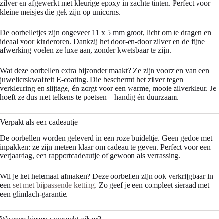
zilver en afgewerkt met kleurige epoxy in zachte tinten. Perfect voor
kleine meisjes die gek zijn op unicorns.
De oorbelletjes zijn ongeveer 11 x 5 mm groot, licht om te dragen en
ideaal voor kinderoren. Dankzij het door-en-door zilver en de fijne
afwerking voelen ze luxe aan, zonder kwetsbaar te zijn.
Wat deze oorbellen extra bijzonder maakt? Ze zijn voorzien van een
juwelierskwaliteit E-coating. Die beschermt het zilver tegen
verkleuring en slijtage, én zorgt voor een warme, mooie zilverkleur. Je
hoeft ze dus niet telkens te poetsen – handig én duurzaam.
Verpakt als een cadeautje
De oorbellen worden geleverd in een roze buideltje. Geen gedoe met
inpakken: ze zijn meteen klaar om cadeau te geven. Perfect voor een
verjaardag, een rapportcadeautje of gewoon als verrassing.
Wil je het helemaal afmaken? Deze oorbellen zijn ook verkrijgbaar in
een
set met bijpassende ketting.
Zo geef je een compleet sieraad met
een glimlach-garantie.
Waarom kiezen voor echt zilver?