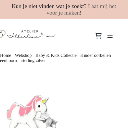
Kun je niet vinden wat je zoekt?
Laat mij het
voor je maken
!
Ga
naar
Winkelwagen
de
inhoud
Home
-
Webshop
-
Baby & Kids Collectie
-
Kinder oorbellen
eenhoorn – sterling zilver