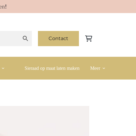
en
!
Contact
Winkelwagen
Sieraad op maat laten maken
Meer