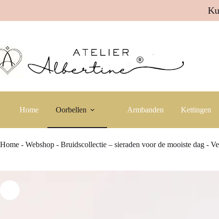
Ku
Ga
naar
de
inhoud
Home
Oorbellen
Armbanden
Kettingen
Home
-
Webshop
-
Bruidscollectie – sieraden voor de mooiste dag
-
Ve