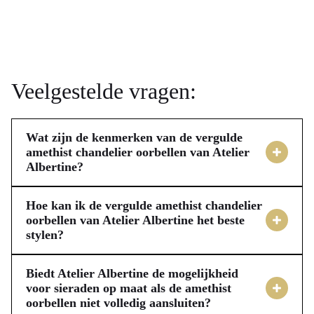
Veelgestelde vragen:
Wat zijn de kenmerken van de vergulde
amethist chandelier oorbellen van Atelier
Albertine?
Deze eyecatching oorbellen van Atelier Albertine zijn
verguld, wat betekent dat ze een dun laagje goud over een
Hoe kan ik de vergulde amethist chandelier
messing basismateriaal hebben, gecombineerd met
oorbellen van Atelier Albertine het beste
stylen?
prachtige facetgeslepen amethiststenen. Ze zijn circa 5 cm
Deze elegante oorbellen van Atelier Albertine zijn
lang en ontworpen om licht te dragen, waardoor ze
veelzijdig en perfect voor diverse gelegenheden. Ze zijn
comfortabel zijn voor jou, zelfs als je ze langer draagt.
Biedt Atelier Albertine de mogelijkheid
ideaal voor feestelijke momenten zoals bruiloften, gala’s of
voor sieraden op maat als de amethist
Amethist staat bekend om zijn rijke paarse kleur en wordt
oorbellen niet volledig aansluiten?
een chic diner, waarbij ze een verfijnde touch toevoegen
geassocieerd met rust en balans, wat jouw oorbellen een