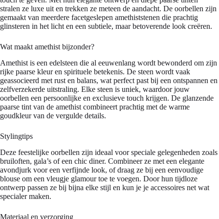
stralen ze luxe uit en trekken ze meteen de aandacht. De oorbellen zijn
gemaakt van meerdere facetgeslepen amethiststenen die prachtig
glinsteren in het licht en een subtiele, maar betoverende look creëren.
Wat maakt amethist bijzonder?
Amethist is een edelsteen die al eeuwenlang wordt bewonderd om zijn
rijke paarse kleur en spirituele betekenis. De steen wordt vaak
geassocieerd met rust en balans, wat perfect past bij een ontspannen en
zelfverzekerde uitstraling. Elke steen is uniek, waardoor jouw
oorbellen een persoonlijke en exclusieve touch krijgen. De glanzende
paarse tint van de amethist combineert prachtig met de warme
goudkleur van de vergulde details.
Stylingtips
Deze feestelijke oorbellen zijn ideaal voor speciale gelegenheden zoals
bruiloften, gala’s of een chic diner. Combineer ze met een elegante
avondjurk voor een verfijnde look, of draag ze bij een eenvoudige
blouse om een vleugje glamour toe te voegen. Door hun tijdloze
ontwerp passen ze bij bijna elke stijl en kun je je accessoires net wat
specialer maken.
Materiaal en verzorging