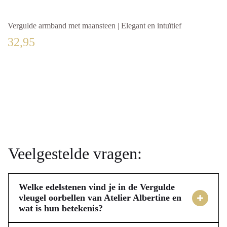
Vergulde armband met maansteen | Elegant en intuïtief
Vergu
32,95
69,
Veelgestelde vragen:
Welke edelstenen vind je in de Vergulde
vleugel oorbellen van Atelier Albertine en
wat is hun betekenis?
De Vergulde vleugel oorbellen van Atelier Albertine 