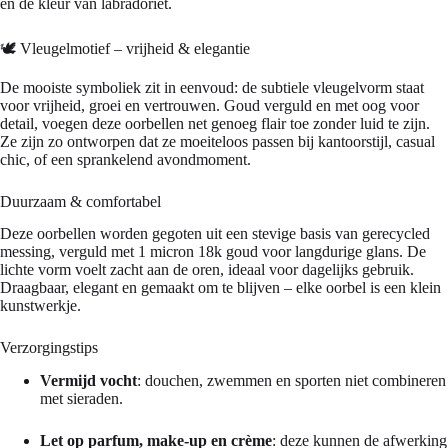
en de kleur van labradoriet.
🕊️ Vleugelmotief – vrijheid & elegantie
De mooiste symboliek zit in eenvoud: de subtiele vleugelvorm staat
voor vrijheid, groei en vertrouwen. Goud verguld en met oog voor
detail, voegen deze oorbellen net genoeg flair toe zonder luid te zijn.
Ze zijn zo ontworpen dat ze moeiteloos passen bij kantoorstijl, casual
chic, of een sprankelend avondmoment.
Duurzaam & comfortabel
Deze oorbellen worden gegoten uit een stevige basis van gerecycled
messing, verguld met 1 micron 18k goud voor langdurige glans. De
lichte vorm voelt zacht aan de oren, ideaal voor dagelijks gebruik.
Draagbaar, elegant en gemaakt om te blijven – elke oorbel is een klein
kunstwerkje.
Verzorgingstips
Vermijd vocht
: douchen, zwemmen en sporten niet combineren
met sieraden.
Let op parfum, make-up en crème
: deze kunnen de afwerking