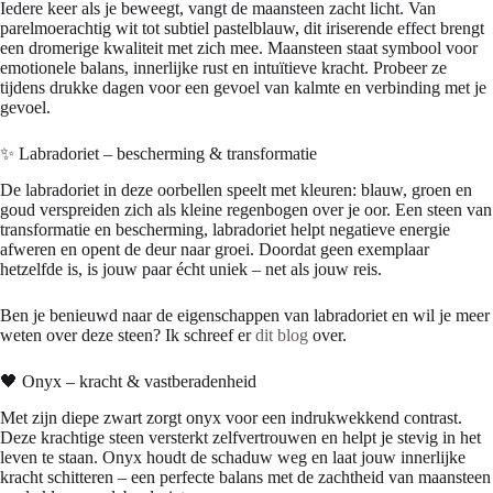
Iedere keer als je beweegt, vangt de maansteen zacht licht. Van
parelmoerachtig wit tot subtiel pastelblauw, dit iriserende effect brengt
een dromerige kwaliteit met zich mee. Maansteen staat symbool voor
emotionele balans, innerlijke rust en intuïtieve kracht. Probeer ze
tijdens drukke dagen voor een gevoel van kalmte en verbinding met je
gevoel.
✨ Labradoriet – bescherming & transformatie
De labradoriet in deze oorbellen speelt met kleuren: blauw, groen en
goud verspreiden zich als kleine regenbogen over je oor. Een steen van
transformatie en bescherming, labradoriet helpt negatieve energie
afweren en opent de deur naar groei. Doordat geen exemplaar
hetzelfde is, is jouw paar écht uniek – net als jouw reis.
Ben je benieuwd naar de eigenschappen van labradoriet en wil je meer
weten over deze steen? Ik schreef er
dit blog
over.
🖤 Onyx – kracht & vastberadenheid
Met zijn diepe zwart zorgt onyx voor een indrukwekkend contrast.
Deze krachtige steen versterkt zelfvertrouwen en helpt je stevig in het
leven te staan. Onyx houdt de schaduw weg en laat jouw innerlijke
kracht schitteren – een perfecte balans met de zachtheid van maansteen