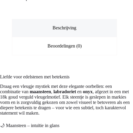
onyx
aantal
Beschrijving
Beoordelingen (0)
Liefde voor edelstenen met betekenis
Draag een vleugje mystiek met deze elegante oorbellen: een
combinatie van
maansteen
,
labradoriet
en
onyx
, afgezet in een met
18k goud verguld vleugelmotief. Elk steentje is geslepen in markies
vorm en is zorgvuldig gekozen om zowel visueel te betoveren als een
diepere betekenis te dragen – voor wie een subtiel, toch karaktervol
statement wil maken.
🌙 Maansteen – intuïtie in glans