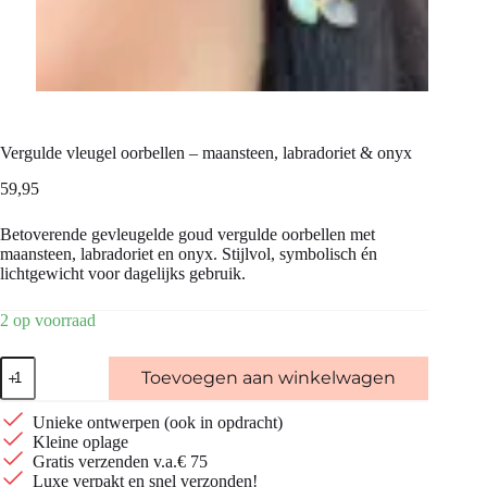
Vergulde vleugel oorbellen – maansteen, labradoriet & onyx
59,95
Betoverende gevleugelde goud vergulde oorbellen met
maansteen, labradoriet en onyx. Stijlvol, symbolisch én
lichtgewicht voor dagelijks gebruik.
2 op voorraad
Vergulde
Toevoegen aan winkelwagen
vleugel
oorbellen
-
Unieke ontwerpen (ook in opdracht)
maansteen,
Kleine oplage
labradoriet
Gratis verzenden v.a.€ 75
&
Luxe verpakt en snel verzonden!