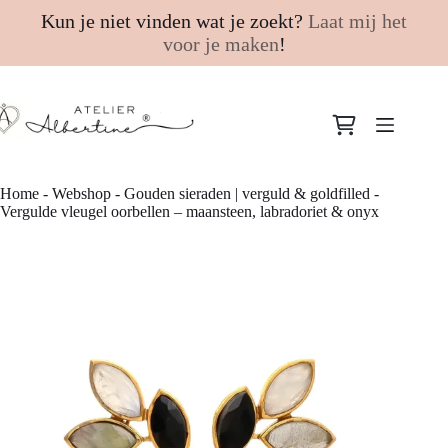
Kun je niet vinden wat je zoekt?
Laat mij het
voor je maken
!
Ga
naar
Winkelwagen
de
inhoud
Home
-
Webshop
-
Gouden sieraden | verguld & goldfilled
-
Vergulde vleugel oorbellen – maansteen, labradoriet & onyx