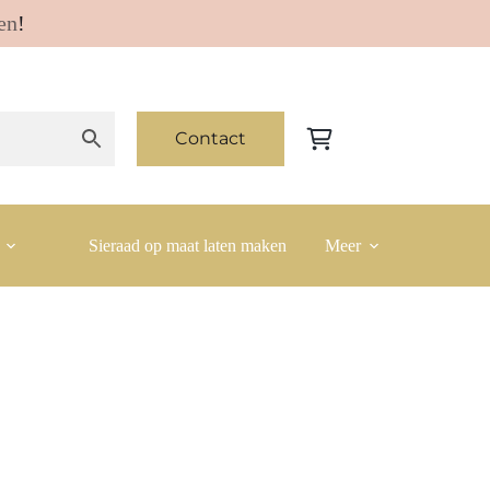
en
!
Contact
Winkelwagen
Sieraad op maat laten maken
Meer