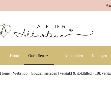
Ku
Ga
naar
de
inhoud
Home
Oorbellen
Armbanden
Kettingen
Home
-
Webshop
-
Gouden sieraden | verguld & goldfilled
-
18k vergul