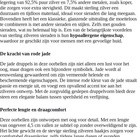
legering van 92,5% puur zilver en 7,5% andere metalen, zoals koper,
die zorgen voor extra stevigheid. Dit maakt sterling zilver een
duurzaam en tijdloos materiaal, ideaal voor sieraden die lang meegaan.
Bovendien heeft het een klassieke, glanzende uitstraling die moeiteloos
te combineren is met andere sieraden en stijlen. Zelfs met gouden
sieraden, wat nu helemaal hip is. Een van de belangrijkste voordelen
van sterling zilveren sieraden is hun
hypoallergene eigenschap
,
waardoor ze geschikt zijn voor mensen met een gevoelige huid.
De kracht van rode jade
De jade druppels in deze oorbellen zijn niet alleen een lust voor het
oog, maar dragen ook een bijzondere symboliek. Jade wordt al
eeuwenlang gewaardeerd om zijn vermeende helende en
beschermende eigenschappen. De intense rode kleur van de jade straalt
passie en energie uit, en voegt een opvallend accent toe aan het
zilveren ontwerp. Met de zorgvuldig geslepen druppelvorm biedt deze
steen een elegante balans tussen speelsheid en verfijning.
Perfecte lengte en draagcomfort
Deze oorbellen zijn ontworpen met oog voor detail. Met een lengte
van ongeveer 4,5 cm vallen ze subtiel op zonder overweldigend te zijn.
Het lichte gewicht en de stevige sterling zilveren haakjes zorgen voor
comfortabel draagplezier, zelfs tijdens lange dagen of avonden.