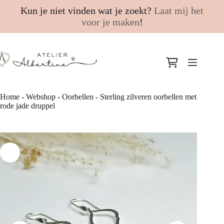
Kun je niet vinden wat je zoekt?
Laat mij het
voor je maken
!
Ga
naar
Winkelwagen
de
inhoud
Home
-
Webshop
-
Oorbellen
-
Sterling zilveren oorbellen met
rode jade druppel