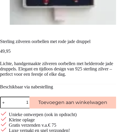
Sterling zilveren oorbellen met rode jade druppel
49,95
Lichte, handgemaakte zilveren oorbellen met helderrode jade
druppels. Elegant en tijdloos design van 925 sterling zilver –
perfect voor een feestje of elke dag.
Beschikbaar via nabestelling
Sterling
Toevoegen aan winkelwagen
zilveren
oorbellen
met
Unieke ontwerpen (ook in opdracht)
rode
Kleine oplage
jade
Gratis verzenden v.a.€ 75
druppel
Luxe verpakt en snel verzonden!