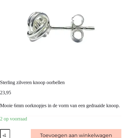
Sterling zilveren knoop oorbellen
23,95
Mooie 6mm oorknopjes in de vorm van een gedraaide knoop.
2 op voorraad
Sterling
Toevoegen aan winkelwagen
zilveren