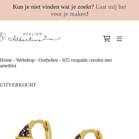
Kun je niet vinden wat je zoekt?
Laat mij het
voor je maken
!
Ga
naar
Winkelwagen
de
inhoud
Home
-
Webshop
-
Oorbellen
-
925 vergulde creolen met
amethist
UITVERKOCHT