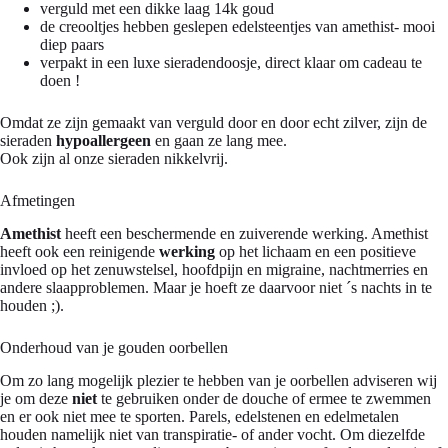
verguld met een dikke laag 14k goud
de creooltjes hebben geslepen edelsteentjes van amethist- mooi
diep paars
verpakt in een luxe sieradendoosje, direct klaar om cadeau te
doen !
Omdat ze zijn gemaakt van verguld door en door echt zilver, zijn de
sieraden
hypoallergeen
en gaan ze lang mee.
Ook zijn al onze sieraden nikkelvrij.
Afmetingen
Amethist
heeft een beschermende en zuiverende werking. Amethist
heeft ook een reinigende
werking
op het lichaam en een positieve
invloed op het zenuwstelsel, hoofdpijn en migraine, nachtmerries en
andere slaapproblemen. Maar je hoeft ze daarvoor niet ´s nachts in te
houden ;).
Onderhoud van je gouden oorbellen
Om zo lang mogelijk plezier te hebben van je oorbellen adviseren wij
je om deze
niet
te gebruiken onder de douche of ermee te zwemmen
en er ook niet mee te sporten. Parels, edelstenen en edelmetalen
houden namelijk niet van transpiratie- of ander vocht. Om diezelfde