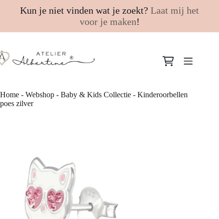
Kun je niet vinden wat je zoekt?
Laat mij het
voor je maken
!
Ga
naar
Winkelwagen
de
inhoud
Home
-
Webshop
-
Baby & Kids Collectie
-
Kinderoorbellen
poes zilver