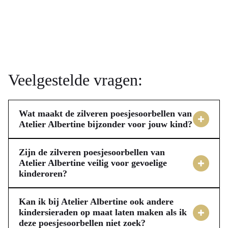
Veelgestelde vragen:
Wat maakt de zilveren poesjesoorbellen van
Atelier Albertine bijzonder voor jouw kind?
De zilveren poesjesoorbellen van Atelier Albertine zijn 
gemaakt van echt .925 sterling zilver, wat ze duurzaam, 
Zijn de zilveren poesjesoorbellen van
stevig en volledig nikkelvrij maakt. Dit is essentieel voor 
Atelier Albertine veilig voor gevoelige
kinderoren?
de gevoelige huid van kinderen en beginnende 
Ja, de zilveren poesjesoorbellen van Atelier Albertine zijn 
oorbelgaatjes. De oorbellen hebben fonkelende roze 
zorgvuldig ontworpen voor de veiligheid en het comfort 
kristallen als oogjes, voor een speels en charmant uiterlijk. 
Kan ik bij Atelier Albertine ook andere
van kinderoren. Ze zijn gemaakt van echt .925 sterling 
kindersieraden op maat laten maken als ik
Bovendien zijn ze voorzien van een speciale E-coating die 
deze poesjesoorbellen niet zoek?
zilver, een hypoallergeen materiaal omdat het volledig 
verkleuring en oxidatie tegengaat, zodat de oorbellen hun 