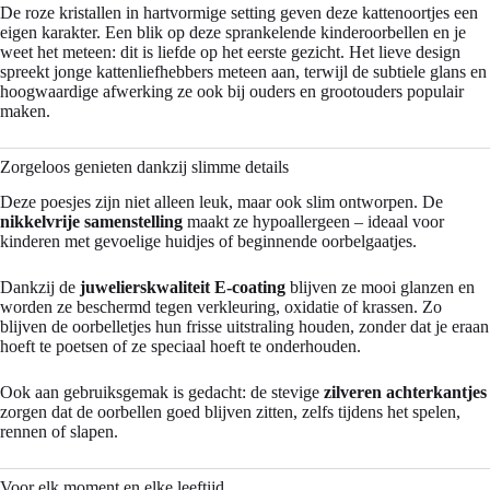
De roze kristallen in hartvormige setting geven deze kattenoortjes een
eigen karakter. Een blik op deze sprankelende kinderoorbellen en je
weet het meteen: dit is liefde op het eerste gezicht. Het lieve design
spreekt jonge kattenliefhebbers meteen aan, terwijl de subtiele glans en
hoogwaardige afwerking ze ook bij ouders en grootouders populair
maken.
Zorgeloos genieten dankzij slimme details
Deze poesjes zijn niet alleen leuk, maar ook slim ontworpen. De
nikkelvrije samenstelling
maakt ze hypoallergeen – ideaal voor
kinderen met gevoelige huidjes of beginnende oorbelgaatjes.
Dankzij de
juwelierskwaliteit E-coating
blijven ze mooi glanzen en
worden ze beschermd tegen verkleuring, oxidatie of krassen. Zo
blijven de oorbelletjes hun frisse uitstraling houden, zonder dat je eraan
hoeft te poetsen of ze speciaal hoeft te onderhouden.
Ook aan gebruiksgemak is gedacht: de stevige
zilveren achterkantjes
zorgen dat de oorbellen goed blijven zitten, zelfs tijdens het spelen,
rennen of slapen.
Voor elk moment en elke leeftijd