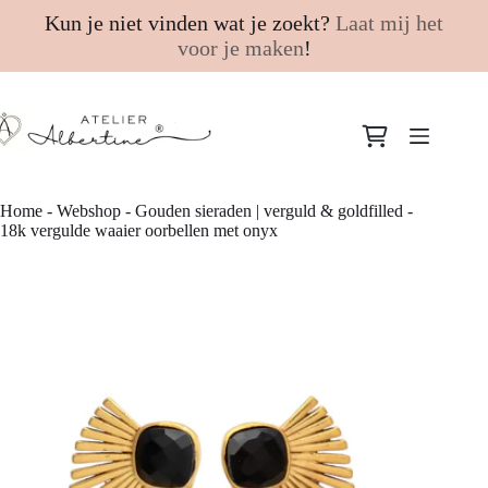
Kun je niet vinden wat je zoekt?
Laat mij het
voor je maken
!
Ga
naar
Winkelwagen
de
inhoud
Home
-
Webshop
-
Gouden sieraden | verguld & goldfilled
-
18k vergulde waaier oorbellen met onyx