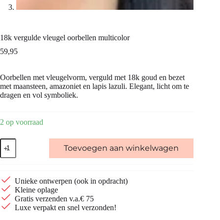
18k vergulde vleugel oorbellen multicolor
59,95
Oorbellen met vleugelvorm, verguld met 18k goud en bezet
met maansteen, amazoniet en lapis lazuli. Elegant, licht om te
dragen en vol symboliek.
2 op voorraad
18k
Toevoegen aan winkelwagen
vergulde
vleugel
oorbellen
multicolor
Unieke ontwerpen (ook in opdracht)
aantal
Kleine oplage
Gratis verzenden v.a.€ 75
Luxe verpakt en snel verzonden!