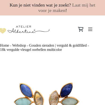
Kun je niet vinden wat je zoekt?
Laat mij het
voor je maken
!
Ga
naar
Winkelwagen
de
inhoud
Home
-
Webshop
-
Gouden sieraden | verguld & goldfilled
-
18k vergulde vleugel oorbellen multicolor