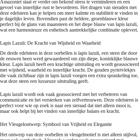
Amazoniet staat er verder om bekend stress te verminderen en een
gevoel van innerlijke rust te bevorderen. Het dragen van sieraden met
deze edelsteen kan je helpen om meer kalmte en stabiliteit te vinden in
je dagelijks leven. Bovendien past de heldere, groenblauwe kleur
perfect bij de glans van maansteen en het diepe blauw van lapis lazuli,
wat een harmonieuze en esthetisch aantrekkelijke combinatie oplevert.
Lapis Lazuli: De Kracht van Wijsheid en Waarheid
De derde edelsteen in deze oorbellen is lapis lazuli, een steen die door
de eeuwen heen werd gewaardeerd om zijn diepe, koninklijke blauwe
kleur. Lapis lazuli heeft een krachtige uitstraling en wordt geassocieerd
met wijsheid, waarheid en innerlijke kracht. De gouden pyrietvlekjes
die vaak zichtbaar zijn in lapis lazuli voegen een extra sprankeling toe,
wat deze steen een luxueuze uitstraling geeft.
Lapis lazuli wordt ook vaak geassocieerd met het verbeteren van
communicatie en het versterken van zelfvertrouwen. Deze edelsteen is
perfect voor wie op zoek is naar een sieraad dat niet alleen mooi is,
maar ook helpt bij het vinden van innerlijke balans en kracht.
Het Vleugelontwerp: Symbool van Vrijheid en Elegantie
Het ontwerp van deze oorbellen in vleugelmotief is niet alleen stijlvol,