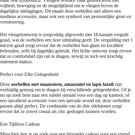
maar ook symbolisch. Vleugels worden vaak geassocieerd met
vrijheid, beweging en de mogelijkheid om te vliegen boven de
dagelijkse uitdagingen. Dit maakt deze oorbellen niet alleen een
modieus accessoire, maar ook een symbool van persoonlijke groei en
vernieuwing.
Het vleugelontwerp is zorgvuldig afgewerkt met 18-karaats verguld
goud, wat de oorbellen een luxe uitstraling geeft. De vergulding met 1
micron goud zorgt ervoor dat de oorbellen hun glans en kwaliteit
behouden, zelfs bij dagelijks gebruik. Het lichte ontwerp zorgt ervoor
dat ze comfortabel zijn om te dragen, terwijl ze toch een krachtig
statement maken.
Perfect voor Elke Gelegenheid
Deze
oorbellen met maansteen, amazoniet en lapis lazuli
zijn
veelzijdig genoeg om te dragen bij verschillende gelegenheden. Of je
nu op zoek bent naar een subtiel sieraad voor een dag op kantoor, of
een opvallend accessoire voor een speciale avond uit, deze oorbellen
passen altijd perfect. De combinatie van de drie edelstenen zorgt
ervoor dat ze zowel casual als chic gedragen kunnen worden.
Een Tijdloos Cadeau
Misschien ben je op zoek naar een bijzonder cadeau voor een vriend,