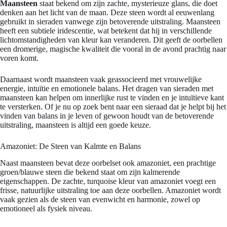
Maansteen
staat bekend om zijn zachte, mysterieuze glans, die doet
denken aan het licht van de maan. Deze steen wordt al eeuwenlang
gebruikt in sieraden vanwege zijn betoverende uitstraling. Maansteen
heeft een subtiele iridescentie, wat betekent dat hij in verschillende
lichtomstandigheden van kleur kan veranderen. Dit geeft de oorbellen
een dromerige, magische kwaliteit die vooral in de avond prachtig naar
voren komt.
Daarnaast wordt maansteen vaak geassocieerd met vrouwelijke
energie, intuïtie en emotionele balans. Het dragen van sieraden met
maansteen kan helpen om innerlijke rust te vinden en je intuïtieve kant
te versterken. Of je nu op zoek bent naar een sieraad dat je helpt bij het
vinden van balans in je leven of gewoon houdt van de betoverende
uitstraling, maansteen is altijd een goede keuze.
Amazoniet: De Steen van Kalmte en Balans
Naast maansteen bevat deze oorbelset ook amazoniet, een prachtige
groen/blauwe steen die bekend staat om zijn kalmerende
eigenschappen. De zachte, turquoise kleur van amazoniet voegt een
frisse, natuurlijke uitstraling toe aan deze oorbellen. Amazoniet wordt
vaak gezien als de steen van evenwicht en harmonie, zowel op
emotioneel als fysiek niveau.