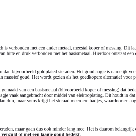
sch is verbonden met een ander metaal, meestal koper of messing. Dit laa
an hitte en druk verbonden met het basismetaal. Hierdoor ontstaat een d
n dan bijvoorbeeld goldplated sieraden. Het goudlaagje is namelijk veel 
 massief goud. Het wordt gezien als het goedkopere alternatief voor p
n gemaakt van een basismetaal (bijvoorbeeld koper of messing) dat bede
dlaagje vaak aangebracht door middel van elektroplating. Dit houdt in d
 dan dun, maar soms krijgt het sieraad meerdere badjes, waardoor er laa
ieraden, maar gaan dus ook minder lang mee. Het is daarom belangrijk o
:
verguld
of
met een laagje goud bedekt
.