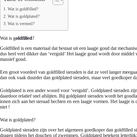
Wat is goldfilled?
Wat is goldplated?
Wat is vermeil?
Wat is g
oldfilled
?
Goldfilled is een materiaal dat bestaat uit een laagje goud dat mechani
dus heel veel dikker dan ‘verguld’ Het laagje goud wordt door middel v
massief goud.
Een groot voordeel van goldfilled sieraden is dat ze veel langer meegaa
dan ook vaak duurder dan goldplated sieraden, maar veel goedkoper dan
Goldplated is een ander woord voor ‘verguld’. Goldplated sieraden zij
daardoor relatief snel afslijten. Bij goldplated sieraden wordt het gou
ionen zich aan het sieraad hechten en een laagje vormen. Het laagje is
niet !
Wat is g
oldplated
?
Goldplated sieraden zijn over het algemeen goedkoper dan goldfilled s
dragen tijdens het douchen of zwemmen. Goldplated betekent letterlijk