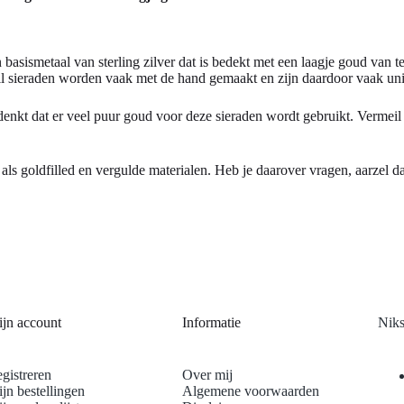
 basismetaal van sterling zilver dat is bedekt met een laagje goud van t
eil sieraden worden vaak met de hand gemaakt en zijn daardoor vaak uni
 bedenkt dat er veel puur goud voor deze sieraden wordt gebruikt. Vermeil
ls goldfilled en vergulde materialen. Heb je daarover vragen, aarzel d
jn account
Informatie
Niks
gistreren
Over mij
jn bestellingen
Algemene voorwaarden