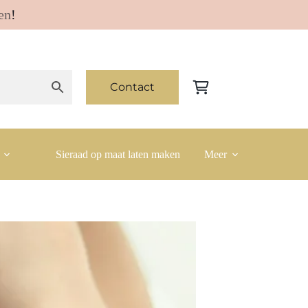
en
!
Contact
Winkelwagen
Sieraad op maat laten maken
Meer