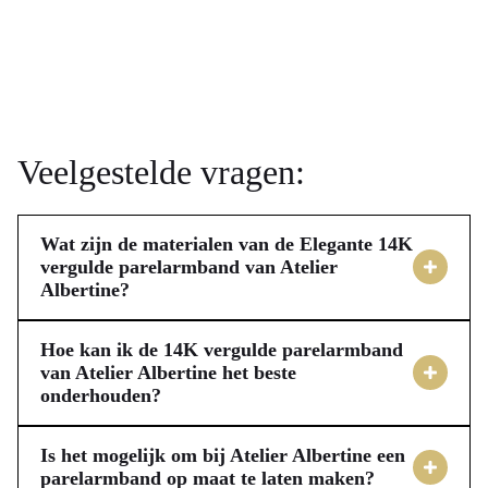
Veelgestelde vragen:
Wat zijn de materialen van de Elegante 14K
vergulde parelarmband van Atelier
Albertine?
De Elegante 14K vergulde parelarmband van Atelier
Albertine is vervaardigd met materialen van topkwaliteit.
Hoe kan ik de 14K vergulde parelarmband
De basis bestaat uit stevig 925 sterling zilver, dat
van Atelier Albertine het beste
onderhouden?
vervolgens luxueus is verguld met 14 karaat goud. Dit
Om de prachtige glans van jouw 14K vergulde
zorgt voor een warme, rijke uitstraling die lang mooi blijft.
parelarmband van Atelier Albertine te behouden, is goed
Het sieraad is bovendien verrijkt met fijne zoetwaterparels
Is het mogelijk om bij Atelier Albertine een
onderhoud essentieel. Het is aan te raden de armband af te
parelarmband op maat te laten maken?
van 4 tot 5 millimeter, die een subtiele, verfijnde glans