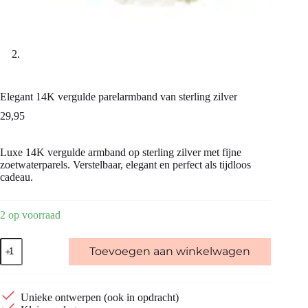
Elegant 14K vergulde parelarmband van sterling zilver
29,95
Luxe 14K vergulde armband op sterling zilver met fijne
zoetwaterparels. Verstelbaar, elegant en perfect als tijdloos
cadeau.
2 op voorraad
Elegant
Toevoegen aan winkelwagen
14K
vergulde
parelarmband
van
Unieke ontwerpen (ook in opdracht)
sterling