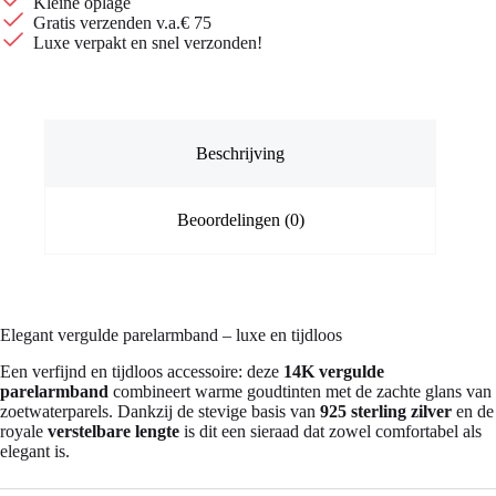
Kleine oplage
zilver
Gratis verzenden v.a.€ 75
aantal
Luxe verpakt en snel verzonden!
Beschrijving
Beoordelingen (0)
Elegant vergulde parelarmband – luxe en tijdloos
Een verfijnd en tijdloos accessoire: deze
14K vergulde
parelarmband
combineert warme goudtinten met de zachte glans van
zoetwaterparels. Dankzij de stevige basis van
925 sterling zilver
en de
royale
verstelbare lengte
is dit een sieraad dat zowel comfortabel als
elegant is.