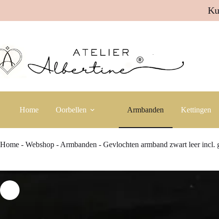
Ku
Ga
naar
de
inhoud
Home
Oorbellen
Armbanden
Kettingen
Home
-
Webshop
-
Armbanden
-
Gevlochten armband zwart leer incl. 