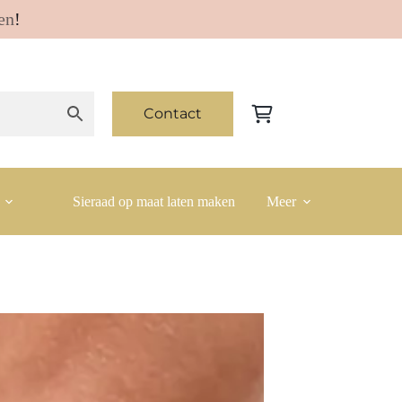
en
!
Contact
Winkelwagen
Sieraad op maat laten maken
Meer