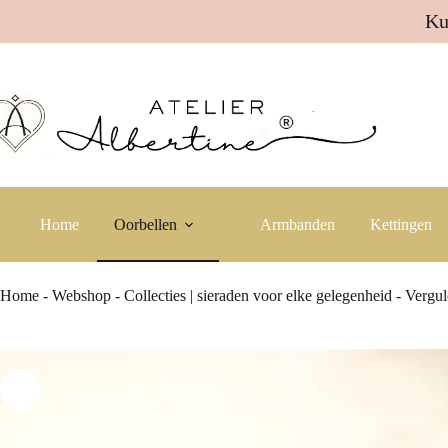
Ku
Ga
naar
de
inhoud
Home
Oorbellen
Armbanden
Kettingen
Home
-
Webshop
-
Collecties | sieraden voor elke gelegenheid
-
Vergul