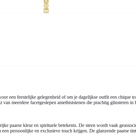
oor een feestelijke gelegenheid of om je dagelijkse outfit een chique t
 van meerdere facetgeslepen amethiststenen die prachtig glinsteren in h
jke paarse kleur en spirituele betekenis. De steen wordt vaak geassocie
en een persoonlijke en exclusieve touch krijgen. De glanzende paarse t