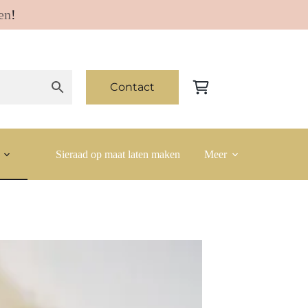
en
!
Contact
Winkelwagen
Sieraad op maat laten maken
Meer