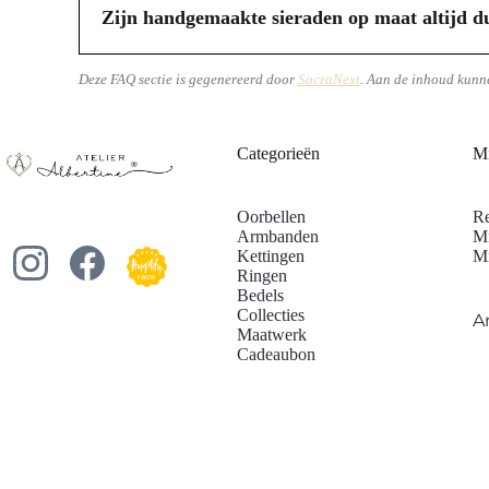
webshops exclusieve collecties die in beperkte oplage word
Zijn handgemaakte sieraden op maat altijd du
vergulde opties, vaak verfraaid met edelstenen, zoetwater
Veel mensen denken dat handgemaakte sieraden op maat aan
aansluit bij jouw wensen en voorkeuren en jij een uniek 
en complexiteit van het ontwerp, streven ambachtelijke a
Deze FAQ sectie is gegenereerd door
SocraNext
. Aan de inhoud kunn
ogen hebt, vaak met een uitstekende prijs-kwaliteitverhou
buiten jouw budget te vallen, zodat jij jouw droomsiera
Categorieën
Mi
Oorbellen
Re
Armbanden
Mi
Kettingen
Mi
Ringen
Bedels
Collecties
A
Maatwerk
Cadeaubon