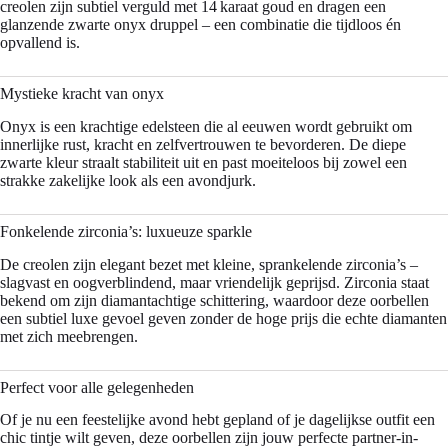
creolen zijn subtiel verguld met 14 karaat goud en dragen een
glanzende zwarte onyx druppel – een combinatie die tijdloos én
opvallend is.
Mystieke kracht van onyx
Onyx is een krachtige edelsteen die al eeuwen wordt gebruikt om
innerlijke rust, kracht en zelfvertrouwen te bevorderen. De diepe
zwarte kleur straalt stabiliteit uit en past moeiteloos bij zowel een
strakke zakelijke look als een avondjurk.
Fonkelende zirconia’s: luxueuze sparkle
De creolen zijn elegant bezet met kleine, sprankelende zirconia’s –
slagvast en oogverblindend, maar vriendelijk geprijsd. Zirconia staat
bekend om zijn diamantachtige schittering, waardoor deze oorbellen
een subtiel luxe gevoel geven zonder de hoge prijs die echte diamanten
met zich meebrengen.
Perfect voor alle gelegenheden
Of je nu een feestelijke avond hebt gepland of je dagelijkse outfit een
chic tintje wilt geven, deze oorbellen zijn jouw perfecte partner-in-