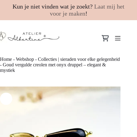
Kun je niet vinden wat je zoekt?
Laat mij het
voor je maken
!
Ga
naar
Winkelwagen
de
inhoud
Home
-
Webshop
-
Collecties | sieraden voor elke gelegenheid
-
Goud vergulde creolen met onyx druppel – elegant &
mystiek