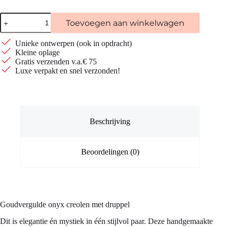
Goud
Toevoegen aan winkelwagen
vergulde
creolen
met
Unieke ontwerpen (ook in opdracht)
onyx
Kleine oplage
druppel
Gratis verzenden v.a.€ 75
–
Luxe verpakt en snel verzonden!
elegant
&
mystiek
aantal
Beschrijving
Beoordelingen (0)
Goudvergulde onyx creolen met druppel
Dit is elegantie én mystiek in één stijlvol paar. Deze handgemaakte