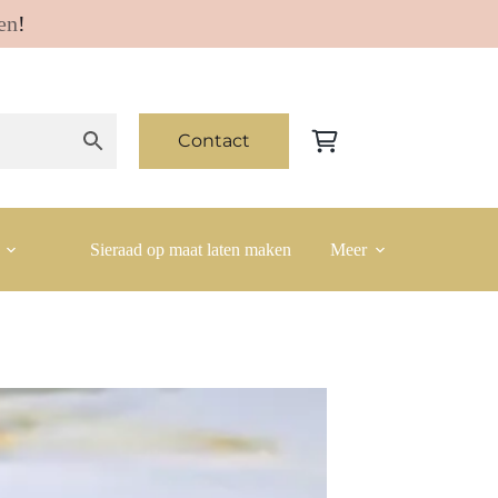
en
!
Contact
Winkelwagen
Sieraad op maat laten maken
Meer