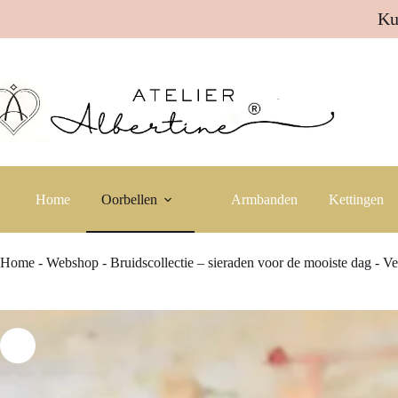
Ku
Ga
naar
de
inhoud
Home
Oorbellen
Armbanden
Kettingen
Home
-
Webshop
-
Bruidscollectie – sieraden voor de mooiste dag
-
Ve