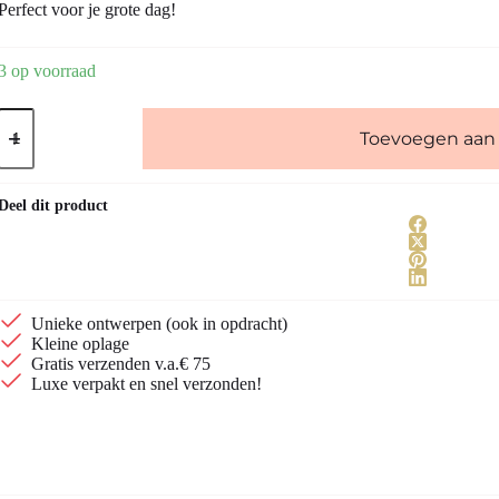
Perfect voor je grote dag!
3 op voorraad
"I
DO"
Toevoegen aan
stud
oorbellen
goud
Deel dit product
verguld
met
zirconia
aantal
Unieke ontwerpen (ook in opdracht)
Kleine oplage
Gratis verzenden v.a.€ 75
Luxe verpakt en snel verzonden!