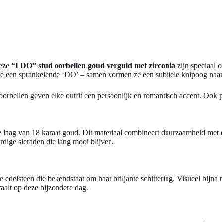
Deze
“I DO” stud oorbellen goud verguld met zirconia
zijn speciaal o
ndere een sprankelende ‘DO’ – samen vormen ze een subtiele knipoog na
e oorbellen geven elke outfit een persoonlijk en romantisch accent. Ook 
ale laag van 18 karaat goud. Dit materiaal combineert duurzaamheid met
rdige sieraden die lang mooi blijven.
e edelsteen die bekendstaat om haar briljante schittering. Visueel bijna
traalt op deze bijzondere dag.