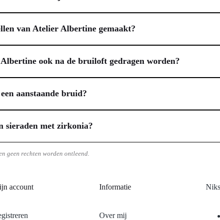
iaal ontworpen om jou een stijlvolle en speelse touch te geven op je tro
rvaardigd uit vermeil – sterling zilver met een royale laag 18 karaat 
llen van Atelier Albertine gemaakt?
aakt ze een betekenisvol accent voor de ceremonie, het feest of de fotos
vaardigd uit vermeil, wat staat voor sterling zilver met een royale 18 
ijk voor jouw gevoelige huidtypen. Elke oorbel is ingelegd met zorgvul
 Albertine ook na de bruiloft gedragen worden?
an betaalbaarder. Dit maakt de oorbellen een hoogwaardige keuze die lang
 ontworpen met veelzijdigheid in gedachten en kun je zeker ook na je br
ze geschikt voor diverse gelegenheden. Ze voegen een feestelijk accent
r een aanstaande bruid?
 bij alledaags gebruik. Deze veelzijdigheid onderstreept de waarde van
 zijn oorbellen een uitstekende keuze, vooral als ze een speciale bete
 boodschap, dan maak je een blijvende indruk. Materialen zoals verguld 
 sieraden met zirkonia?
 zonder de hoge kosten van diamanten. Let op de veelzijdigheid; sierade
vanwege de perfecte balans tussen luxe, duurzaamheid en betaalbaarheid.
re dag en de liefde die je viert.
warme, rijke glans van echt goud tegen een toegankelijkere prijs. Zirkonia
en geen rechten worden ontleend.
aanzienlijk voordeliger. Deze combinatie maakt het voor jou mogelijk o
 te geven.
jn account
Informatie
Niks
gistreren
Over mij