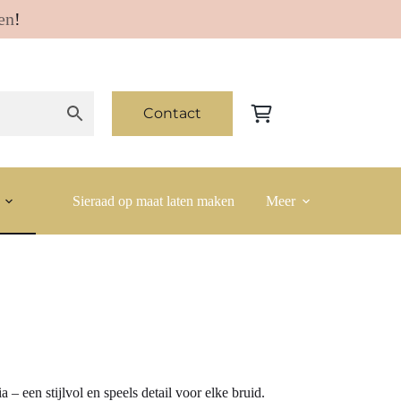
en
!
Contact
Winkelwagen
Sieraad op maat laten maken
Meer
– een stijlvol en speels detail voor elke bruid.