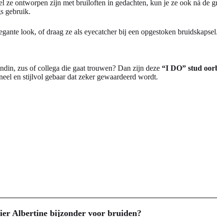
 ze ontworpen zijn met bruiloften in gedachten, kun je ze ook ná de grot
s gebruik.
egante look, of draag ze als eyecatcher bij een opgestoken bruidskapsel
endin, zus of collega die gaat trouwen? Dan zijn deze
“I DO” stud oorb
eel en stijlvol gebaar dat zeker gewaardeerd wordt.
ier Albertine bijzonder voor bruiden?