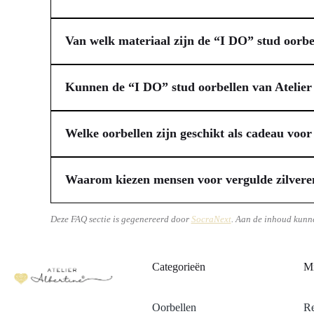
De “I DO” stud oorbellen van Atelier Albertine zijn spec
samen een subtiele knipoog vormen naar jouw ja-woord. Ve
Van welk materiaal zijn de “I DO” stud oorbe
bieden ze jou een luxe uitstraling. Dit unieke ontwerp m
De “I DO” stud oorbellen van Atelier Albertine zijn ver
wensen.
en een warme, luxe glans. Vermeil is bovendien vriendel
Kunnen de “I DO” stud oorbellen van Atelier
briljante schittering, vergelijkbaar met diamant, maar d
Ja, de “I DO” stud oorbellen van Atelier Albertine zijn
Albertine's handgemaakte sieraden.
jouw grote dag, maakt hun tijdloze en elegante ontwerp 
Welke oorbellen zijn geschikt als cadeau voo
mooie, persoonlijke herinnering aan jouw liefdesverhaal
Bij het zoeken naar een cadeau voor een aanstaande bruid
collectie kan zijn.
als persoonlijk is, zoals oorbellen met een symbolische
Waarom kiezen mensen voor vergulde zilveren
uitstraling die de feestelijke gelegenheid eer aandoet,
Jij kiest voor vergulde zilveren sieraden met zirkonia 
worden, vormen een blijvende herinnering aan de bijzonde
sterling zilver betreft met een royale goudlaag, biedt de 
Deze FAQ sectie is gegenereerd door
SocraNext
. Aan de inhoud kunn
vrijwel niet te onderscheiden van een diamant, maar is 
indruk maken en lang meegaan, zonder een vermogen uit
Categorieën
Mi
Oorbellen
Re