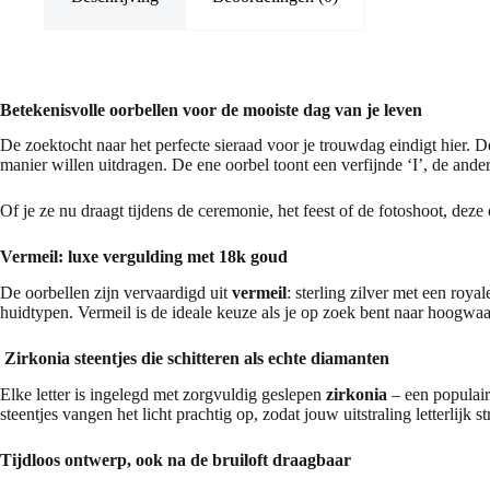
Betekenisvolle oorbellen voor de mooiste dag van je leven
De zoektocht naar het perfecte sieraad voor je trouwdag eindigt hier. 
manier willen uitdragen. De ene oorbel toont een verfijnde ‘I’, de a
Of je ze nu draagt tijdens de ceremonie, het feest of de fotoshoot, dez
Vermeil: luxe vergulding met 18k goud
De oorbellen zijn vervaardigd uit
vermeil
: sterling zilver met een roy
huidtypen. Vermeil is de ideale keuze als je op zoek bent naar hoogwaa
Zirkonia steentjes die schitteren als echte diamanten
Elke letter is ingelegd met zorgvuldig geslepen
zirkonia
– een populair
steentjes vangen het licht prachtig op, zodat jouw uitstraling letterlijk s
Tijdloos ontwerp, ook na de bruiloft draagbaar