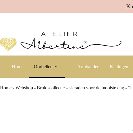
Ku
Ga
naar
de
inhoud
Home
Oorbellen
Armbanden
Kettingen
Home
-
Webshop
-
Bruidscollectie – sieraden voor de mooiste dag
-
“I