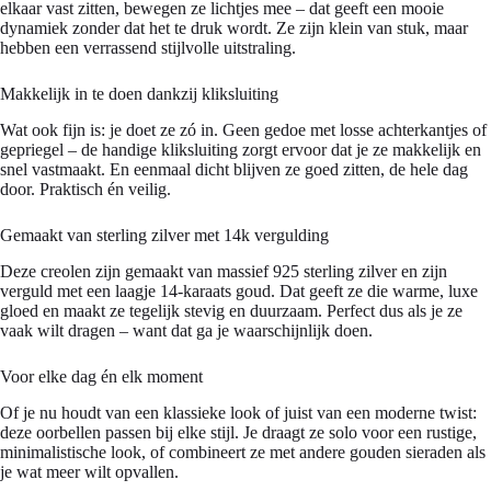
elkaar vast zitten, bewegen ze lichtjes mee – dat geeft een mooie
dynamiek zonder dat het te druk wordt. Ze zijn klein van stuk, maar
hebben een verrassend stijlvolle uitstraling.
Makkelijk in te doen dankzij kliksluiting
Wat ook fijn is: je doet ze zó in. Geen gedoe met losse achterkantjes of
gepriegel – de handige kliksluiting zorgt ervoor dat je ze makkelijk en
snel vastmaakt. En eenmaal dicht blijven ze goed zitten, de hele dag
door. Praktisch én veilig.
Gemaakt van sterling zilver met 14k vergulding
Deze creolen zijn gemaakt van massief 925 sterling zilver en zijn
verguld met een laagje 14-karaats goud. Dat geeft ze die warme, luxe
gloed en maakt ze tegelijk stevig en duurzaam. Perfect dus als je ze
vaak wilt dragen – want dat ga je waarschijnlijk doen.
Voor elke dag én elk moment
Of je nu houdt van een klassieke look of juist van een moderne twist:
deze oorbellen passen bij elke stijl. Je draagt ze solo voor een rustige,
minimalistische look, of combineert ze met andere gouden sieraden als
je wat meer wilt opvallen.