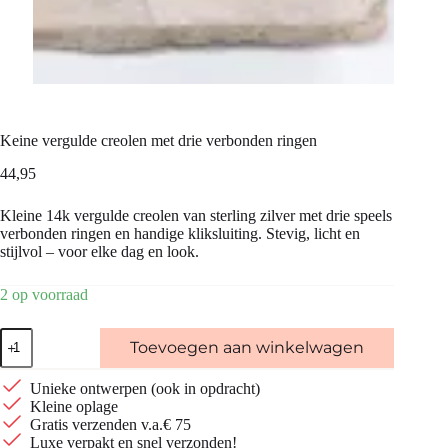
Keine vergulde creolen met drie verbonden ringen
44,95
Kleine 14k vergulde creolen van sterling zilver met drie speels
verbonden ringen en handige kliksluiting. Stevig, licht en
stijlvol – voor elke dag en look.
2 op voorraad
Keine
Toevoegen aan winkelwagen
vergulde
creolen
met
Unieke ontwerpen (ook in opdracht)
drie
Kleine oplage
verbonden
Gratis verzenden v.a.€ 75
ringen
Luxe verpakt en snel verzonden!