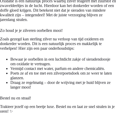
Oxidatie is een natuurlijk proces waarbij zilver reageert met zuurstof en
zwaveldeeltjes in de lucht. Hierdoor kan het donkerder worden of een
doffe gloed krijgen. Dit betekent niet dat je sieraden van mindere
kwaliteit zijn – integendeel! Met de juiste verzorging blijven ze
jarenlang stralen.
Zo houd je je zilveren oorbellen mooi!
Zoals gezegd kan sterling zilver na verloop van tijd oxideren en
donkerder worden. Dit is een natuurlijk proces en makkelijk te
verhelpen! Hier zijn een paar onderhoudstips:
Bewaar je oorbellen in een luchtdicht zakje of sieradendoosje
om oxidatie te vertragen.
Vermijd contact met water, parfum en andere chemicaliën.
Poets ze af en toe met een zilverpoetsdoek om ze weer te laten
glanzen.
Draag ze regelmatig – door de wrijving met je huid blijven ze
langer mooi!
Bestel nu en straal!
Trakteer jezelf op een beetje luxe. Bestel nu en laat ze snel stralen in je
oren! ✨