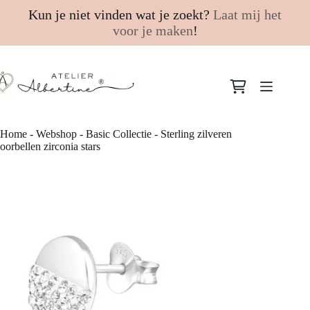
Kun je niet vinden wat je zoekt?
Laat mij het
voor je maken
!
Ga
naar
Winkelwagen
de
inhoud
Home
-
Webshop
-
Basic Collectie
-
Sterling zilveren
oorbellen zirconia stars