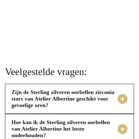
Veelgestelde vragen:
Zijn de Sterling zilveren oorbellen zirconia
stars van Atelier Albertine geschikt voor
gevoelige oren?
De Sterling zilveren oorbellen zirconia stars van Atelier 
Albertine zijn vervaardigd uit echt sterling zilver (925), wat 
Hoe kan ik de Sterling zilveren oorbellen
bekend staat om zijn hypoallergene eigenschappen. 
van Atelier Albertine het beste
onderhouden?
Hierdoor zijn deze oorknoppen zeer geschikt voor mensen 