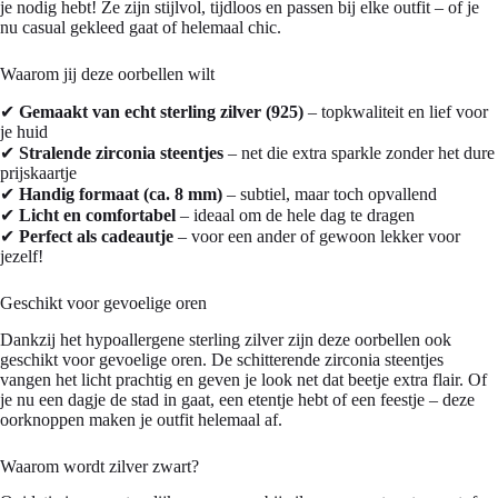
je nodig hebt! Ze zijn stijlvol, tijdloos en passen bij elke outfit – of je
nu casual gekleed gaat of helemaal chic.
Waarom jij deze oorbellen wilt
✔
Gemaakt van echt sterling zilver (925)
– topkwaliteit en lief voor
je huid
✔
Stralende zirconia steentjes
– net die extra sparkle zonder het dure
prijskaartje
✔
Handig formaat (ca. 8 mm)
– subtiel, maar toch opvallend
✔
Licht en comfortabel
– ideaal om de hele dag te dragen
✔
Perfect als cadeautje
– voor een ander of gewoon lekker voor
jezelf!
Geschikt voor gevoelige oren
Dankzij het hypoallergene sterling zilver zijn deze oorbellen ook
geschikt voor gevoelige oren. De schitterende zirconia steentjes
vangen het licht prachtig en geven je look net dat beetje extra flair. Of
je nu een dagje de stad in gaat, een etentje hebt of een feestje – deze
oorknoppen maken je outfit helemaal af.
Waarom wordt zilver zwart?