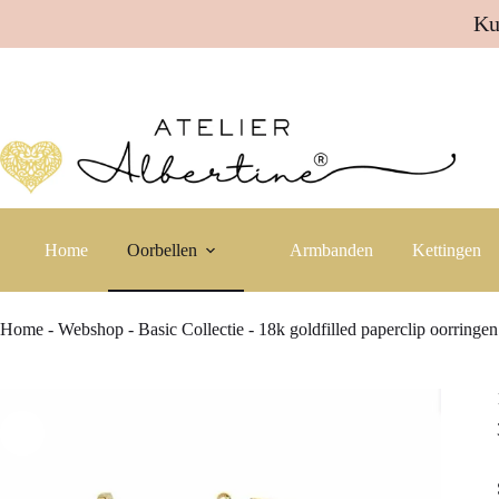
Ku
Ga
naar
de
inhoud
Home
Oorbellen
Armbanden
Kettingen
Home
-
Webshop
-
Basic Collectie
-
18k goldfilled paperclip oorringen