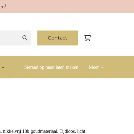
en
!
Contact
Winkelwagen
Sieraad op maat laten maken
Meer
 nikkelvrij 18k goudmateriaal. Tijdloos, licht