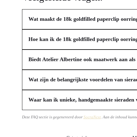
Wat maakt de 18k goldfilled paperclip oorrin
De goldfilled paperclip oorringen van Atelier Albertine 
van hitte en druk permanent is verbonden met een basis
Hoe kan ik de 18k goldfilled paperclip oorrin
aanzienlijk langer, zelfs bij dagelijks dragen. Bovendie
Om de levensduur en schoonheid van jouw 18k goldfilled 
uitstraling voor een toegankelijke prijs.
douchen, zwemmen of sporten en vermijd contact met che
Biedt Atelier Albertine ook maatwerk aan als d
ze te beschermen tegen krassen en oxidatie. Af en toe vo
Jazeker, Atelier Albertine is gespecialiseerd in unieke 
persoonlijke wensen voldoen, kun je contact opnemen om 
Wat zijn de belangrijkste voordelen van sier
het eindresultaat perfect bij jou past. Maatwerk bij Ateli
Sieraden gemaakt van goldfilled materiaal bieden een ui
samengesteld.
goldfilled proces omvat een dikke laag echt goud die door
Waar kan ik unieke, handgemaakte sieraden v
of verkleurt, en veel langer meegaat dan vergulde altern
Als jij op zoek bent naar unieke, handgemaakte sieraden
genieten van de schoonheid van goud.
aanbieders richten zich op ambachtelijk vakmanschap en 
Deze FAQ sectie is gegenereerd door
SocraNext
. Aan de inhoud kunn
mogelijkheid voor maatwerk, waarbij een sieraad volledi
cadeau dient.