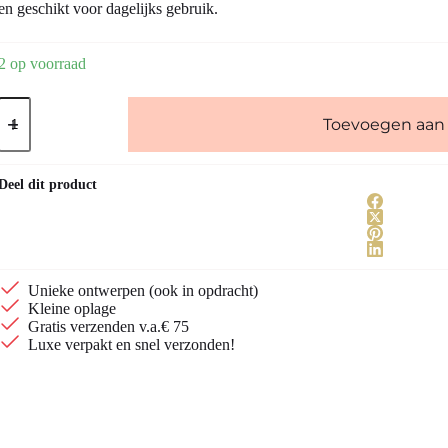
en geschikt voor dagelijks gebruik.
2 op voorraad
18k
goldfilled
Toevoegen aan
paperclip
oorringen
aantal
Deel dit product
Unieke ontwerpen (ook in opdracht)
Kleine oplage
Gratis verzenden v.a.€ 75
Luxe verpakt en snel verzonden!