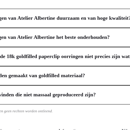
gen van Atelier Albertine duurzaam en van hoge kwaliteit
onderscheiden zich door het gebruik van 18k goldfilled materiaal. Dit b
metaal, in tegenstelling tot een dunne vergulde laag. Hierdoor behoud
gen van Atelier Albertine het beste onderhouden?
n zijn ze nikkelvrij, wat ze een uitstekende keuze maakt voor mensen met
paperclip oorringen van Atelier Albertine te waarborgen, is goed onder
micaliën zoals parfum, haarlak of bodylotion. Bewaar je oorringen na 
e 18k goldfilled paperclip oorringen niet precies zijn wat
orzichtig oppoetsen met een droge, zachte doek helpt de glans te behoude
ontwerpen en biedt uitgebreide maatwerkmogelijkheden. Als de 18k goldf
een sieraad naar eigen ontwerp en voorkeuren te laten creëren. Samen 
aden gemaakt van goldfilled materiaal?
er Albertine hoeft niet duur te zijn en garandeert een uniek, persoonlijk
tstekende combinatie van duurzaamheid en een luxe uitstraling, vergeli
 hitte en druk aan een basismetaal wordt gehecht. Dit zorgt ervoor dat h
inden die niet massaal geproduceerd zijn?
atieven. Bovendien is goldfilled vaak nikkelvrij, waardoor het geschikt
 die zich onderscheiden van de massa, dan zijn gespecialiseerde atelier
produceren vaak in kleine oplages, wat elk sieraad een persoonlijk en 
en geen rechten worden ontleend.
g naar jouw eigen wens kan worden ontworpen. Dit garandeert een bijzon