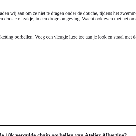
raden wij aan om ze niet te dragen onder de douche, tijdens het zwemmen
oten doosje of zakje, in een droge omgeving. Wacht ook even met het o
ketting oorbellen. Voeg een vleugje luxe toe aan je look en straal met d
e 18k vergulde chain oorbellen van Atelier Albertine?