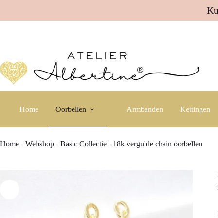
Ku
Ga
naar
de
inhoud
Home
Oorbellen
Armbanden
Kettingen
Home
-
Webshop
-
Basic Collectie
-
18k vergulde chain oorbellen