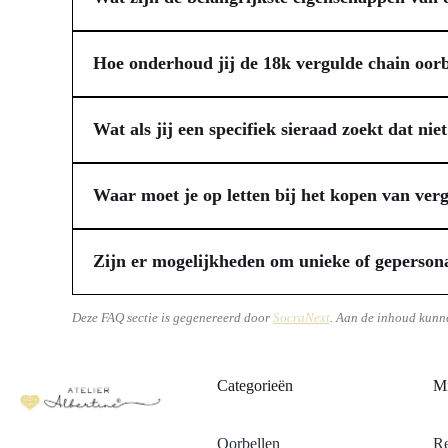
De 18k vergulde chain oorbellen van Atelier Albertine 
speciale anti-aanslag coating, wat zorgt voor een langdu
Hoe onderhoud jij de 18k vergulde chain oorb
voor jou, als je een gevoelige huid hebt. Met een elega
Om de prachtige uitstraling van jouw gouden oorbellen t
outfit.
sporten, aangezien vocht en transpiratie de materialen 
Wat als jij een specifiek sieraad zoekt dat niet
met het omdoen van je sieraden na het aanbrengen van pa
Bij Atelier Albertine staat maatwerk centraal. Mocht je ie
ketting oorbellen.
Albertine specialiseert zich in unieke ontwerpen op op
Waar moet je op letten bij het kopen van ver
aansluiten bij jouw ideeën en voorkeuren. Veel mensen d
Bij de aankoop van vergulde oorbellen is het belangrijk 
creëren.
ook of de sieraden een anti-aanslag coating hebben, dit h
Zijn er mogelijkheden om unieke of gepersona
nikkelvrij zijn. Let tot slot op het draagcomfort en de le
Jazeker, veel ateliers bieden de mogelijkheid om sieraden
eigen ideeën en wensen bespreken met de maker, die vervo
Deze FAQ sectie is gegenereerd door
SocraNext
. Aan de inhoud kunn
aansluit bij jouw stijl en persoonlijkheid, en dat niet m
Categorieën
Mi
Oorbellen
Re