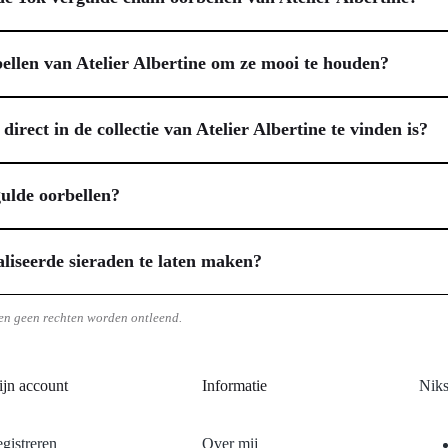
zijn ontworpen als ware eyecatchers. Ze zijn vervaardigd van hoogwaar
rig behoud van hun luxe uitstraling. Bovendien zijn alle sieraden van At
ellen van Atelier Albertine om ze mooi te houden?
nte lengte van ongeveer 6 cm bieden deze oorbellen comfortabel draagco
e behouden, is correct onderhoud essentieel. Wij adviseren je ze niet 
kunnen aantasten. Berg de oorbellen altijd op in een afgesloten doosje 
 direct in de collectie van Atelier Albertine te vinden is?
rfum, bodylotion of haarlak, omdat deze stoffen de coating kunnen beïn
ts specifieks in gedachten hebben dat niet in de huidige collectie te vin
dracht, waarbij jouw persoonlijke wensen als uitgangspunt dienen. Same
gulde oorbellen?
enken dat maatwerk duur is, maar Atelier Albertine streeft ernaar om b
om te kijken naar de kwaliteit van de vergulding, zoals 18k goud vergu
elpt de glans langer te behouden. Voor jou, als je een gevoelige huid heb
liseerde sieraden te laten maken?
ngte, zodat ze passen bij jouw persoonlijke stijl en gemakkelijk te drage
 op maat te laten maken, wat een prachtige optie is voor wie iets heel p
lgens meedenkt over de materialen, edelstenen en het uiteindelijke desi
en geen rechten worden ontleend.
assaal geproduceerd is. Maatwerk biedt een exclusieve ervaring en een si
jn account
Informatie
Niks
gistreren
Over mij