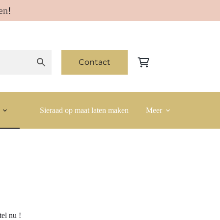
en
!
Contact
Winkelwagen
Sieraad op maat laten maken
Meer
tel nu !