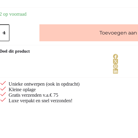
2 op voorraad
18k
vergulde
Toevoegen aan
chain
oorbellen
aantal
Deel dit product
Unieke ontwerpen (ook in opdracht)
Kleine oplage
Gratis verzenden v.a.€ 75
Luxe verpakt en snel verzonden!