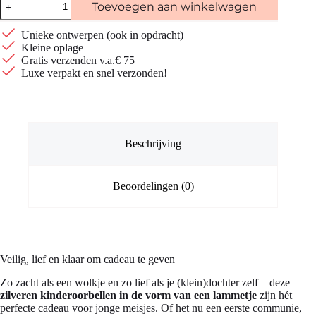
Toevoegen aan winkelwagen
kinderoorbellen
lammetje
|
Unieke ontwerpen (ook in opdracht)
Nikkelvrij
Kleine oplage
aantal
Gratis verzenden v.a.€ 75
Luxe verpakt en snel verzonden!
Beschrijving
Beoordelingen (0)
Veilig, lief en klaar om cadeau te geven
Zo zacht als een wolkje en zo lief als je (klein)dochter zelf – deze
zilveren kinderoorbellen in de vorm van een lammetje
zijn hét
perfecte cadeau voor jonge meisjes. Of het nu een eerste communie,