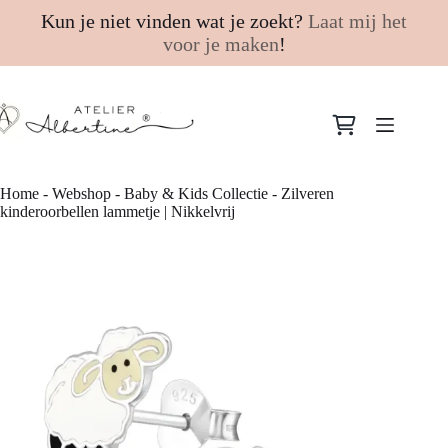
Kun je niet vinden wat je zoekt?
Laat mij het
voor je maken
!
Ga
naar
Winkelwagen
de
inhoud
Home
-
Webshop
-
Baby & Kids Collectie
-
Zilveren
kinderoorbellen lammetje | Nikkelvrij