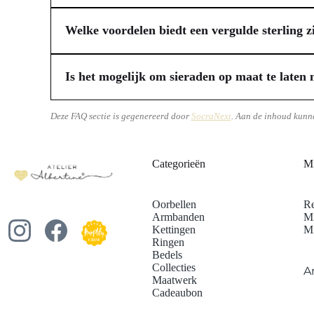
Atelier Albertine besteedt veel zorg aan de verzending e
Atelier Albertine ook een sieraad op maat voor jou creër
maakt, of het nu een cadeau voor jezelf of voor een ande
Welke voordelen biedt een vergulde sterling 
bestellingen vanaf €75 profiteer je zelfs van gratis ve
Een vergulde sterling zilveren armband combineert de du
gebruik. De dikke gouden laag zorgt voor een langdurige
Is het mogelijk om sieraden op maat te laten 
jouw gevoelige huid. De veelzijdigheid van het ontwerp m
Absoluut, het is zeker mogelijk om sieraden op maat te 
eisen van jouw alledaagse activiteiten.
atelier kun je samen materialen en ontwerpen kiezen die
Deze FAQ sectie is gegenereerd door
SocraNext
. Aan de inhoud kunn
dat perfect bij jou past, zonder dat dit ten koste gaat va
Categorieën
Mi
Oorbellen
Re
Armbanden
Mi
Kettingen
Mi
Ringen
Bedels
Collecties
A
Maatwerk
Cadeaubon