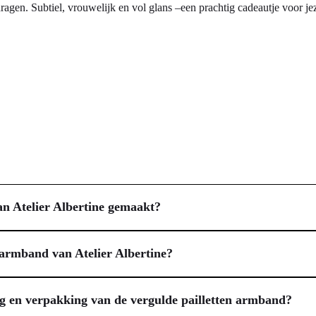
agen. Subtiel, vrouwelijk en vol glans –een prachtig cadeautje voor jez
an Atelier Albertine gemaakt?
 vervaardigd uit hoogwaardig 925 sterling zilver, afgewerkt met een ro
is specifiek gekozen om hypoallergeen en nikkelvrij te zijn, zodat het si
 armband van Atelier Albertine?
and zijn glans en kwaliteit behoudt, en bijdraagt aan een comfortabele 
 ontworpen voor jouw comfort en veelzijdigheid. De armband heeft een v
oepel om vrijwel elke pols en kun jij de pasvorm eenvoudig aanpassen aa
ng en verpakking van de vergulde pailletten armband?
listische look, als combineren met andere armbanden voor jouw unieke 