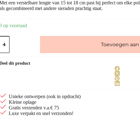
Met een verstelbare lengte van 15 tot 18 cm past hij perfect om elke pol
als gecombineerd met andere sieraden prachtig staat.
3 op voorraad
Vergulde
pailletten
Toevoegen aan
armband
|
Elegant
Deel dit product
&
verstelbaar
aantal
Unieke ontwerpen (ook in opdracht)
Kleine oplage
Gratis verzenden v.a.€ 75
Luxe verpakt en snel verzonden!