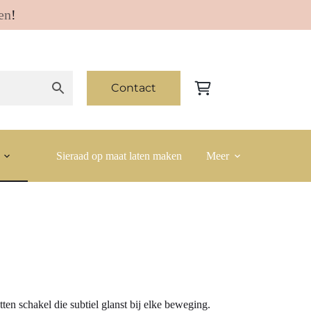
en
!
Contact
Winkelwagen
Sieraad op maat laten maken
Meer
ten schakel die subtiel glanst bij elke beweging.