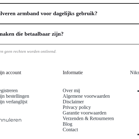
n verpakking van jouw vergulde pailletten armband. Elk sieraad wordt l
en.
r is. Bovendien streven wij naar een snelle verzending, zodat jij jouw 
zilveren armband voor dagelijks gebruik?
rzending, een extra service om jouw aankoop zo aangenaam mogelijk te m
urzaamheid van sterling zilver met de luxe uitstraling van goud, wat h
 glans en bescherming. Bovendien is sterling zilver, zeker wanneer hy
maken die betaalbaar zijn?
aakt het eenvoudig te combineren met diverse outfits, van casual tot chi
laten maken die aansluiten bij jouw persoonlijke wensen én budget. Ve
 passen binnen jouw mogelijkheden. Dit maakt unieke, persoonlijke sier
en geen rechten worden ontleend.
n de betaalbaarheid. Zo geniet jij van een exclusief ontwerp dat speciaal 
jn account
Informatie
Niks
gistreren
Over mij
jn bestellingen
Algemene voorwaarden
jn verlanglijst
Disclaimer
Privacy policy
Garantie voorwaarden
Verzenden & Retourneren
nnuleren
Blog
Contact