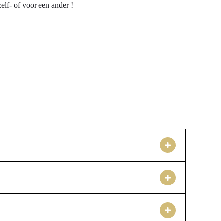
elf- of voor een ander !
yale laag 18k goud. Dit zorgt voor een duurzame en luxe
eraad ook perfect is voor jouw gevoelige huid. De
en veilige draagervaring.
erstelbare lengte van ongeveer 15 tot 18 centimeter,
n jouw voorkeur. Dit lichtgewicht sieraad voelt prettig
gelaagde stijl. Heb je specifieke wensen? Dan kan