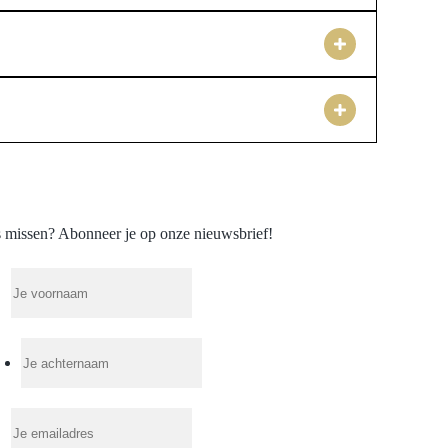
uxe verpakt, wat het uitpakken tot een speciale ervaring
nieuwe aanwinst niet lang hoeft te wachten. Bij
aken.
et een uitstekende keuze maakt voor jouw dagelijks
poallergeen en nikkelvrij afgewerkt, comfortabel voor
c, en het is een tijdloos sieraad dat bestand is tegen de
el mensen denken dat maatwerk duur is, maar bij een
aden toegankelijk. Het doel is om een sieraad te creëren
voor jou is vervaardigd.
 missen? Abonneer je op onze nieuwsbrief!