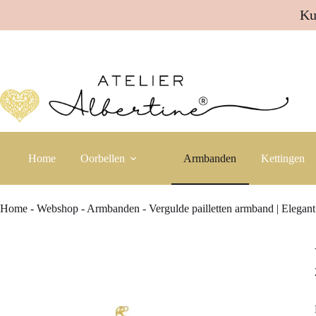
Ku
Ga
naar
de
inhoud
Home
Oorbellen
Armbanden
Kettingen
Home
-
Webshop
-
Armbanden
-
Vergulde pailletten armband | Elegant