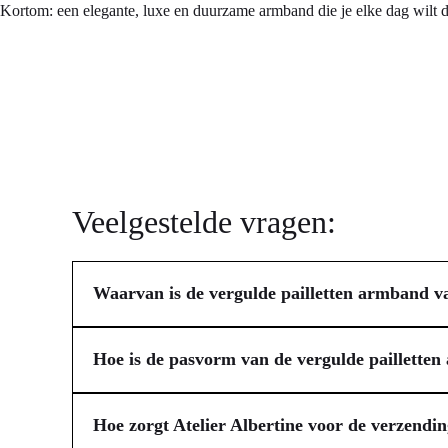
Kortom: een elegante, luxe en duurzame armband die je elke dag wilt dr
Veelgestelde vragen:
Waarvan is de vergulde pailletten armband v
De vergulde pailletten armband van Atelier Albertine is
uitstraling die jij lang met plezier draagt. Het ontwerp 
Hoe is de pasvorm van de vergulde pailletten
combinatie van deze materialen garandeert dat jouw armb
De vergulde pailletten armband van Atelier Albertine is
dankzij een handig verlengkettinkje. Hierdoor past hij s
Hoe zorgt Atelier Albertine voor de verzendi
aan en kun je zowel op zichzelf dragen voor een minima