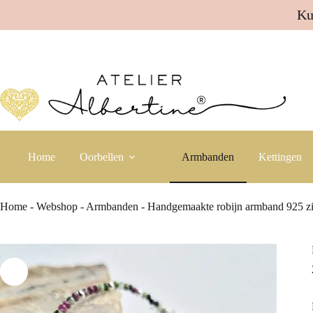
Ku
Ga
naar
de
inhoud
Home
Oorbellen
Armbanden
Kettingen
Home
-
Webshop
-
Armbanden
-
Handgemaakte robijn armband 925 zi