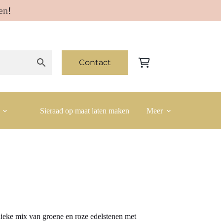
en
!
Contact
Winkelwagen
Sieraad op maat laten maken
Meer
nieke mix van groene en roze edelstenen met