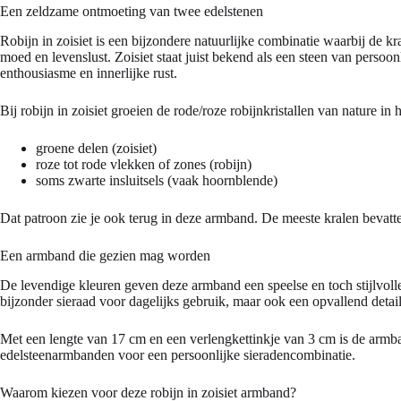
Een zeldzame ontmoeting van twee edelstenen
Robijn in zoisiet is een bijzondere natuurlijke combinatie waarbij de
moed en levenslust. Zoisiet staat juist bekend als een steen van perso
enthousiasme en innerlijke rust.
Bij robijn in zoisiet groeien de rode/roze robijnkristallen van nature in 
groene delen (zoisiet)
roze tot rode vlekken of zones (robijn)
soms zwarte insluitsels (vaak hoornblende)
Dat patroon zie je ook terug in deze armband. De meeste kralen bevatte
Een armband die gezien mag worden
De levendige kleuren geven deze armband een speelse en toch stijlvolle 
bijzonder sieraad voor dagelijks gebruik, maar ook een opvallend detail b
Met een lengte van 17 cm en een verlengkettinkje van 3 cm is de armb
edelsteenarmbanden voor een persoonlijke sieradencombinatie.
Waarom kiezen voor deze robijn in zoisiet armband?