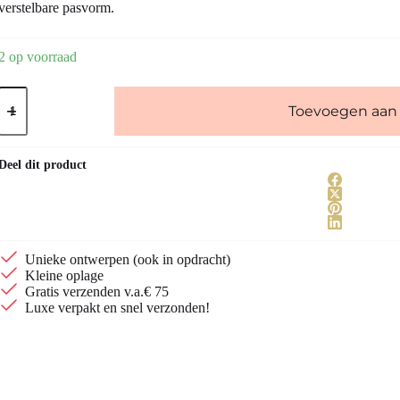
verstelbare pasvorm.
2 op voorraad
Handgemaakte
robijn
Toevoegen aan
armband
925
zilver
Deel dit product
aantal
Unieke ontwerpen (ook in opdracht)
Kleine oplage
Gratis verzenden v.a.€ 75
Luxe verpakt en snel verzonden!