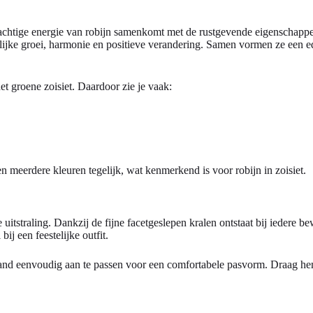
 krachtige energie van robijn samenkomt met de rustgevende eigenschapp
onlijke groei, harmonie en positieve verandering. Samen vormen ze een e
het groene zoisiet. Daardoor zie je vaak:
n meerdere kleuren tegelijk, wat kenmerkend is voor robijn in zoisiet.
uitstraling. Dankzij de fijne facetgeslepen kralen ontstaat bij iedere b
ij een feestelijke outfit.
and eenvoudig aan te passen voor een comfortabele pasvorm. Draag hem