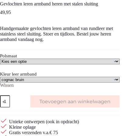
Gevlochten leren armband heren met stalen sluiting
49,95
Handgemaakte gevlochten leren armband van rundleer met
stainless steel sluiting. Stoer en tijdloos. Bestel jouw heren
armband vandaag nog.
Polsmaat
Kleur leer armband
Wissen
Gevlochten
Toevoegen aan winkelwagen
leren
armband
heren
met
Unieke ontwerpen (ook in opdracht)
stalen
Kleine oplage
sluiting
Gratis verzenden v.a.€ 75
aantal