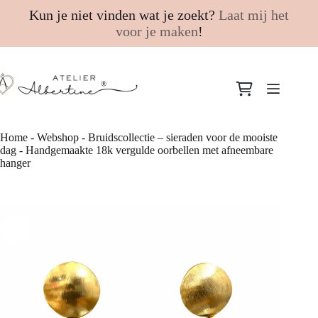
Kun je niet vinden wat je zoekt?
Laat mij het
voor je maken
!
Ga
naar
Winkelwagen
de
inhoud
Home
-
Webshop
-
Bruidscollectie – sieraden voor de mooiste
dag
-
Handgemaakte 18k vergulde oorbellen met afneembare
hanger