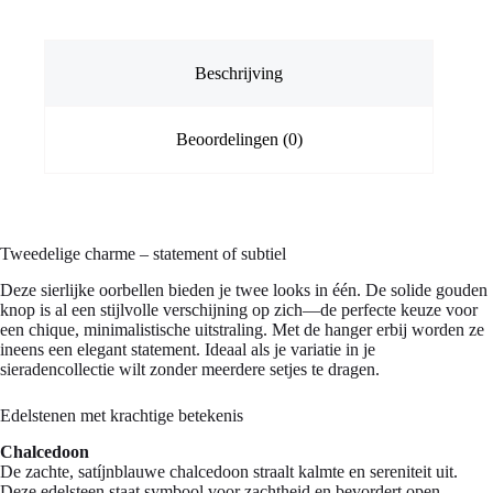
Beschrijving
Beoordelingen (0)
Tweedelige charme – statement of subtiel
Deze sierlijke oorbellen bieden je twee looks in één. De solide gouden
knop is al een stijlvolle verschijning op zich—de perfecte keuze voor
een chique, minimalistische uitstraling. Met de hanger erbij worden ze
ineens een elegant statement. Ideaal als je variatie in je
sieradencollectie wilt zonder meerdere setjes te dragen.
Edelstenen met krachtige betekenis
Chalcedoon
De zachte, satíjnblauwe chalcedoon straalt kalmte en sereniteit uit.
Deze edelsteen staat symbool voor zachtheid en bevordert open