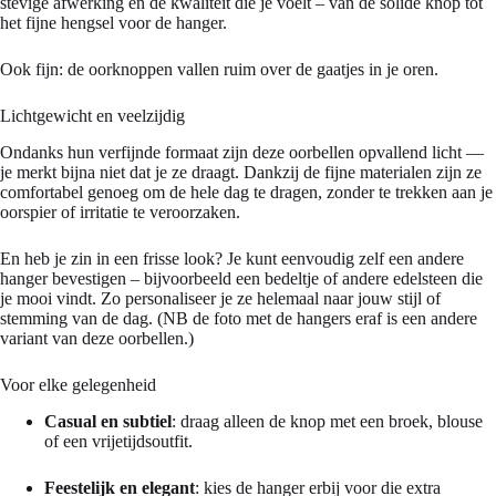
stevige afwerking en de kwaliteit die je voelt – van de solide knop tot
het fijne hengsel voor de hanger.
Ook fijn: de oorknoppen vallen ruim over de gaatjes in je oren.
Lichtgewicht en veelzijdig
Ondanks hun verfijnde formaat zijn deze oorbellen opvallend licht —
je merkt bijna niet dat je ze draagt. Dankzij de fijne materialen zijn ze
comfortabel genoeg om de hele dag te dragen, zonder te trekken aan je
oorspier of irritatie te veroorzaken.
En heb je zin in een frisse look? Je kunt eenvoudig zelf een andere
hanger bevestigen – bijvoorbeeld een bedeltje of andere edelsteen die
je mooi vindt. Zo personaliseer je ze helemaal naar jouw stijl of
stemming van de dag. (NB de foto met de hangers eraf is een andere
variant van deze oorbellen.)
Voor elke gelegenheid
Casual en subtiel
: draag alleen de knop met een broek, blouse
of een vrijetijdsoutfit.
Feestelijk en elegant
: kies de hanger erbij voor die extra