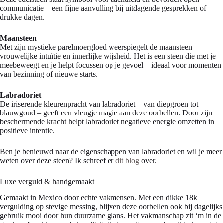
communicatie—een fijne aanvulling bij uitdagende gesprekken of
drukke dagen.
Maansteen
Met zijn mystieke parelmoergloed weerspiegelt de maansteen
vrouwelijke intuïtie en innerlijke wijsheid. Het is een steen die met je
meebeweegt en je helpt focussen op je gevoel—ideaal voor momenten
van bezinning of nieuwe starts.
Labradoriet
De iriserende kleurenpracht van labradoriet – van diepgroen tot
blauwgoud – geeft een vleugje magie aan deze oorbellen. Door zijn
beschermende kracht helpt labradoriet negatieve energie omzetten in
positieve intentie.
Ben je benieuwd naar de eigenschappen van labradoriet en wil je meer
weten over deze steen? Ik schreef er
dit blog
over.
Luxe verguld & handgemaakt
Gemaakt in Mexico door echte vakmensen. Met een dikke 18k
vergulding op stevige messing, blijven deze oorbellen ook bij dagelijks
gebruik mooi door hun duurzame glans. Het vakmanschap zit ‘m in de